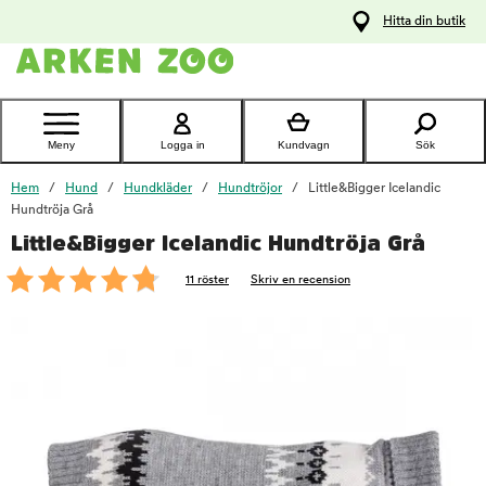
pa
Hitta din butik
ållet
Kontakta
kundtjänst
Meny
Logga in
Kundvagn
Sök
Hem
Hund
Hundkläder
Hundtröjor
Little&Bigger Icelandic
Hundtröja Grå
Little&Bigger Icelandic Hundtröja Grå
foo
11 röster
Skriv en recension