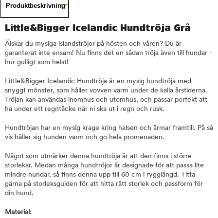
Produktbeskrivning
Little&Bigger Icelandic Hundtröja Grå
Älskar du mysiga islandströjor på hösten och våren? Du är
garanterat inte ensam! Nu finns det en sådan tröja även till hundar -
hur gulligt som helst!
Little&Bigger Icelandic Hundtröja är en mysig hundtröja med
snyggt mönster, som håller vovven varm under de kalla årstiderna.
Tröjan kan användas inomhus och utomhus, och passar perfekt att
ha under ett regntäcke när ni ska ut i regn och rusk.
Hundtröjan har en mysig krage kring halsen och ärmar framtill. På så
vis håller sig hunden varm och go hela promenaden.
Något som utmärker denna hundtröja är att den finns i större
storlekar. Medan många hundtröjor är designade för att passa lite
mindre hundar, så finns denna upp till 60 cm i rygglängd. Titta
gärna på storleksguiden för att hitta rätt storlek och passform för
din hund.
Material: