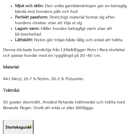
Mjuk och skön:
Den unika garnblandningen ger en behaglig
känsla mot hundens päls och hud
Perfekt passform:
Stretchigt material formar sig efter
hundens rörelser utan att töja ut sig
Lagom varm:
Håller hunden behagligt varm utan att
bli överhettad
Lättskött:
Nylon gör tröjan både tålig och enkel att tvätta
Denna stickade hundtröja från Little&Bigger finns i flera storlekar
och passar hundar med en rygglängd på 20–60 cm.
Material:
44.1 Akryl, 25.7 % Nylon, 30.2 % Polyester.
Tvättråd:
30 grader skontvätt. Använd flytande tvättmedel och tvätta med
liknande färger. Unvik att vrida ur eller blötlägga.
Storleksguide