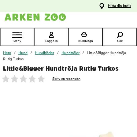
pa
Hitta din butik
ållet
Kontakta
kundtjänst
Meny
Logga in
Kundvagn
Sök
Hem
Hund
Hundkläder
Hundtröjor
Little&Bigger Hundtröja
Rutig Turkos
Little&Bigger Hundtröja Rutig Turkos
foo
Skriv en recension