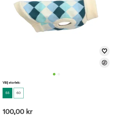
Välj storlek:
55
60
100,00
kr