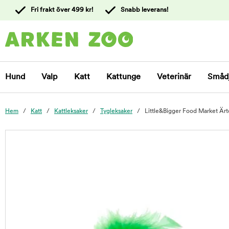
 till
Fri frakt över 499 kr!
Snabb leverans!
ållet
Kontakta
kundtjänst
Hund
Valp
Katt
Kattunge
Veterinär
Småd
Hem
Katt
Kattleksaker
Tygleksaker
Little&Bigger Food Market Ärto
foo