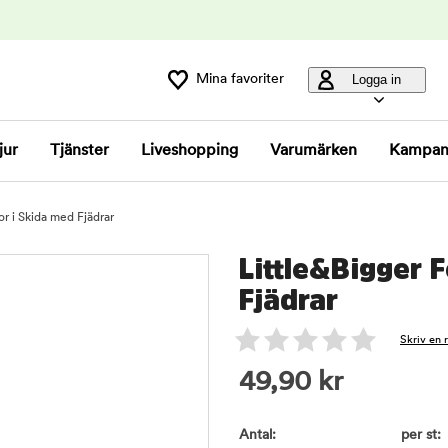
Mina favoriter
Logga in
jur
Tjänster
Liveshopping
Varumärken
Kampan
r i Skida med Fjädrar
Little&Bigger 
Fjädrar
Skriv en 
49,90
kr
Antal:
per st: