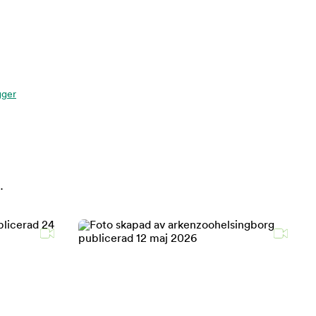
gger
.