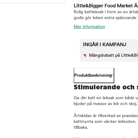
Little&Bigger Food Market Är
Rolig kattleksak i form av en ärt
godis gör leken extra spännande
Mer information
INGÅR I KAMPANJ
Mängdrabatt på Little&B
Produktbeskrivning
Stimulerande och 
Ge din katt en leksak som både u
bjuder på massor av lek och skoj
Ärtskidan är tillverkad av prassl
kattmynta som väcker leklusten. 
tillbaka.