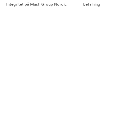
Integritet på Musti Group Nordic
Betalning
Goda råd
Leverans
Cookiepolicy
Retur
Tillgänglighetsredogörelse
Köpvillkor
Våra samarbetspartners
Pressmeddelande Arken Zoo