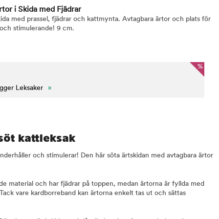
tor i Skida med Fjädrar
skida med prassel, fjädrar och kattmynta. Avtagbara ärtor och plats för
 och stimulerande! 9 cm.
%
igger Leksaker
»
söt kattleksak
nderhåller och stimulerar! Den här söta ärtskidan med avtagbara ärtor
.
ande material och har fjädrar på toppen, medan ärtorna är fyllda med
Tack vare kardborreband kan ärtorna enkelt tas ut och sättas