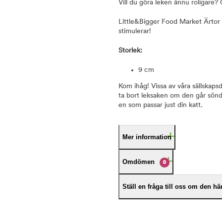
Vill du göra leken ännu roligare?
Little&Bigger Food Market Ärtor 
stimulerar!
Storlek:
9 cm
Kom ihåg! Vissa av våra sällskapsd
ta bort leksaken om den går sönder
en som passar just din katt.
Mer information
Omdömen
0
Ställ en fråga till oss om den h