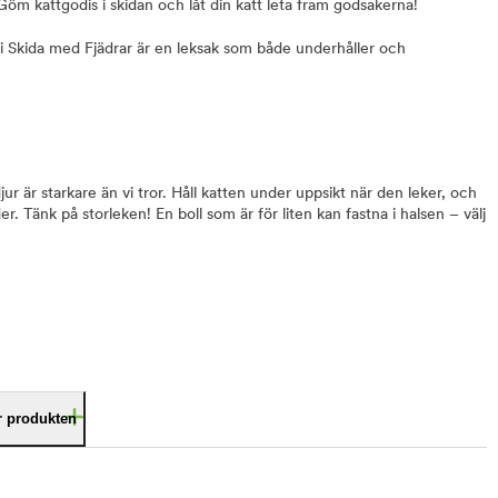
 Göm kattgodis i skidan och låt din katt leta fram godsakerna!
i Skida med Fjädrar är en leksak som både underhåller och
jur är starkare än vi tror. Håll katten under uppsikt när den leker, och
. Tänk på storleken! En boll som är för liten kan fastna i halsen – välj
är produkten