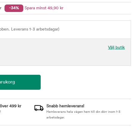
r
-34%
Spara minst
49
,90
kr
bben. Leverans 1-3 arbetsdagar)
Välj butik
 över 499 kr
Snabb hemleverans!
!
Hemleverans hela vägen hem till din dörr inom 1-3
arbetsdagar.