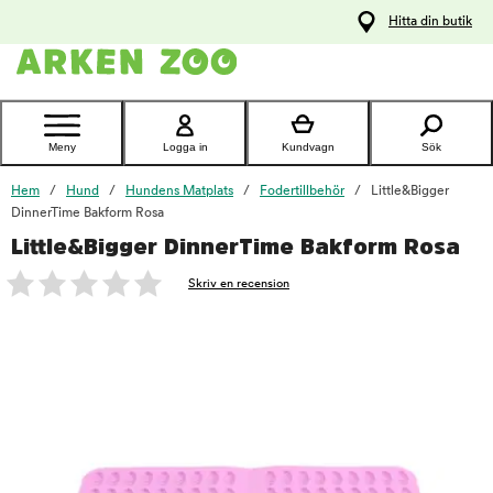
pa
Hitta din butik
ållet
Kontakta
kundtjänst
Meny
Logga in
Kundvagn
Sök
Hem
Hund
Hundens Matplats
Fodertillbehör
Little&Bigger
DinnerTime Bakform Rosa
Little&Bigger DinnerTime Bakform Rosa
foo
Skriv en recension