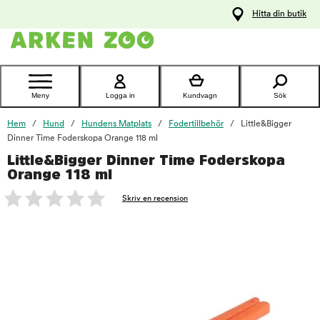
pa
Hitta din butik
ållet
Kontakta
kundtjänst
Meny
Logga in
Kundvagn
Sök
Hem
Hund
Hundens Matplats
Fodertillbehör
Little&Bigger
Dinner Time Foderskopa Orange 118 ml
Little&Bigger Dinner Time Foderskopa
foo
Orange 118 ml
Skriv en recension