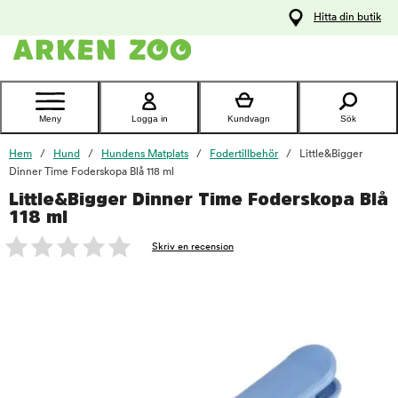
pa
Hitta din butik
ållet
Kontakta
kundtjänst
Meny
Logga in
Kundvagn
Sök
Hem
Hund
Hundens Matplats
Fodertillbehör
Little&Bigger
Dinner Time Foderskopa Blå 118 ml
Little&Bigger Dinner Time Foderskopa Blå
foo
118 ml
Skriv en recension