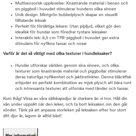
Multisensorisk upplevelse: Knastrande material i benen och
en piggboll i huvudet stimulerar hundens olika sinnen
Unik design: Mintgrön bubbelplysch skapar en visuellt
tilltalande leksak
Perfekt för försiktiga lekare: Utan pipljud, vilket gör den
idealisk för hundar som föredrar tystare leksaker
Interaktiv lek: 8,5 cm TPR-piggboll i huvudet ger extra
stimulans för nyfikna tassar och nosar
Varför är det så viktigt med olika texturer i hundleksaker?
Hundar utforskar världen genom sina sinnen, och olika
texturer som knastrande material och piggbollar stimulerar
deras naturliga nyfikenhet och jaktinstinkter. Denna bläckfisk
erbjuder en perfekt kombination av mjuk plysch att bära runt
och intressanta texturer att utforska med tänder och tassar.
Kom ihåg! Vissa av våra sällskapsdjur är starkare än vi tror. Håll din
vän under uppsikt när den leker, och ta bort leksaken om den går
sönder. Tänk på att anpassa storleken på leksaken efter hur stort
ditt djur är, lagom är alltid bäst!
Mer information