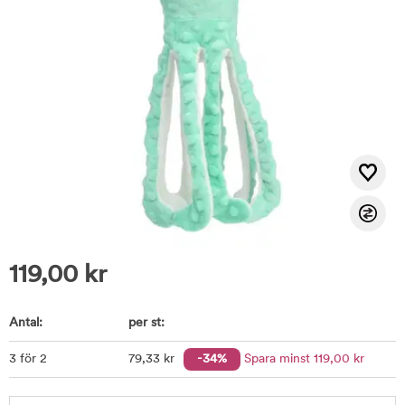
119,00
kr
Antal:
per st:
3 för 2
79
,33
kr
-34%
Spara minst
119
,00
kr