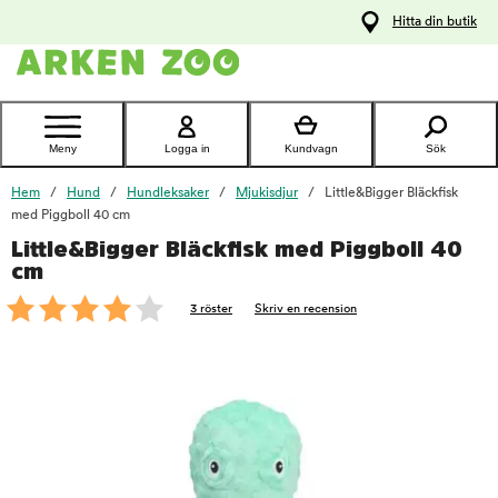
pa
Hitta din butik
ållet
Kontakta
kundtjänst
Meny
Logga in
Kundvagn
Sök
Hem
Hund
Hundleksaker
Mjukisdjur
Little&Bigger Bläckfisk
med Piggboll 40 cm
Little&Bigger Bläckfisk med Piggboll 40
foo
cm
3 röster
Skriv en recension