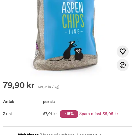
79,90
kr
(
39,95
kr
/ kg)
Antal:
per st:
3+ st
67
,91
kr
-15%
Spara minst
35
,95
kr