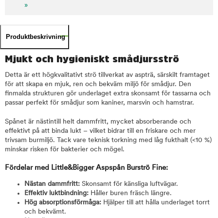
»
Produktbeskrivning
Mjukt och hygieniskt smådjursströ
Detta är ett högkvalitativt strö tillverkat av aspträ, särskilt framtaget
för att skapa en mjuk, ren och bekväm miljö för smådjur. Den
finmalda strukturen gör underlaget extra skonsamt för tassarna och
passar perfekt för smådjur som kaniner, marsvin och hamstrar.
Spånet är nästintill helt dammfritt, mycket absorberande och
effektivt på att binda lukt – vilket bidrar till en friskare och mer
trivsam burmiljö. Tack vare teknisk torkning med låg fukthalt (<10 %)
minskar risken för bakterier och mögel.
Fördelar med Little&Bigger Aspspån Burströ Fine:
Nästan dammfritt:
Skonsamt för känsliga luftvägar.
Effektiv luktbindning:
Håller buren fräsch längre.
Hög absorptionsförmåga:
Hjälper till att hålla underlaget torrt
och bekvämt.