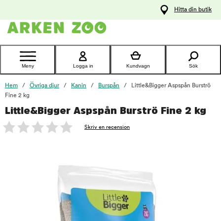
pa
Hitta din butik
ållet
Kontakta
kundtjänst
Meny
Logga in
Kundvagn
Sök
Hem
Övriga djur
Kanin
Burspån
Little&Bigger Aspspån Burströ
Fine 2 kg
Little&Bigger Aspspån Burströ Fine 2 kg
foo
Skriv en recension