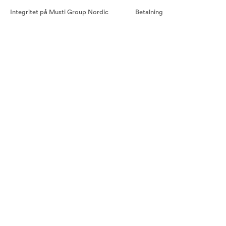
Integritet på Musti Group Nordic
Betalning
Goda råd
Leverans
Cookiepolicy
Retur
Tillgänglighetsredogörelse
Köpvillkor
Våra samarbetspartners
Pressmeddelande Arken Zoo