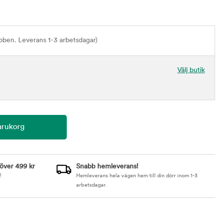
bben. Leverans 1-3 arbetsdagar)
Välj butik
 över 499 kr
Snabb hemleverans!
!
Hemleverans hela vägen hem till din dörr inom 1-3
arbetsdagar.