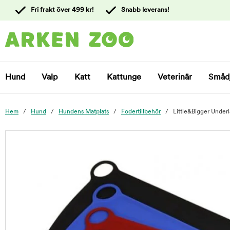
 till
Fri frakt över 499 kr!
Snabb leverans!
ållet
Kontakta
kundtjänst
Hund
Valp
Katt
Kattunge
Veterinär
Småd
Hem
Hund
Hundens Matplats
Fodertillbehör
Little&Bigger Under
foo