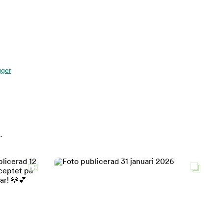
gger
.