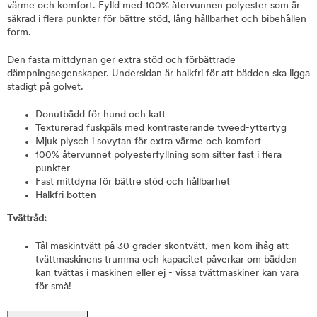
värme och komfort. Fylld med 100% återvunnen polyester som är
säkrad i flera punkter för bättre stöd, lång hållbarhet och bibehållen
form.
Den fasta mittdynan ger extra stöd och förbättrade
dämpningsegenskaper. Undersidan är halkfri för att bädden ska ligga
stadigt på golvet.
Donutbädd för hund och katt
Texturerad fuskpäls med kontrasterande tweed-yttertyg
Mjuk plysch i sovytan för extra värme och komfort
100% återvunnet polyesterfyllning som sitter fast i flera
punkter
Fast mittdyna för bättre stöd och hållbarhet
Halkfri botten
Tvättråd:
Tål maskintvätt på 30 grader skontvätt, men kom ihåg att
tvättmaskinens trumma och kapacitet påverkar om bädden
kan tvättas i maskinen eller ej - vissa tvättmaskiner kan vara
för små!