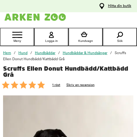
pa
Hitta din butik
ållet
Kontakta
kundtjänst
Meny
Logga in
Kundvagn
Sök
Hem
Hund
Hundbäddar
Hundbäddar & Hundsängar
Scruffs
Ellen Donut Hundbädd/Kattbädd Grå
Scruffs Ellen Donut Hundbädd/Kattbädd
foo
Grå
1 röst
Skriv en recension