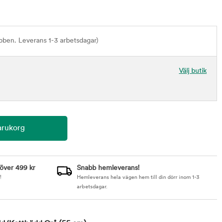
bben. Leverans 1-3 arbetsdagar)
Välj butik
 över 499 kr
Snabb hemleverans!
!
Hemleverans hela vägen hem till din dörr inom 1-3
arbetsdagar.