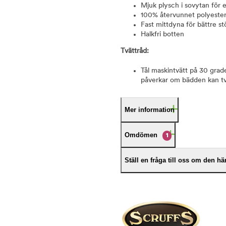
Mjuk plysch i sovytan för
100% återvunnet polyesterfy
Fast mittdyna för bättre st
Halkfri botten
Tvättråd:
Tål maskintvätt på 30 gra
påverkar om bädden kan tvät
Mer information
Omdömen
1
Ställ en fråga till oss om den h