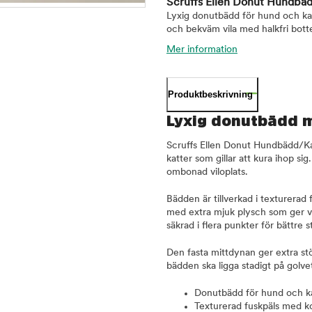
Scruffs Ellen Donut Hundbä
Lyxig donutbädd för hund och ka
och bekväm vila med halkfri bott
Mer information
Produktbeskrivning
Lyxig donutbädd 
Scruffs Ellen Donut Hundbädd/Ka
katter som gillar att kura ihop 
ombonad viloplats.
Bädden är tillverkad i texturerad
med extra mjuk plysch som ger 
säkrad i flera punkter för bättre 
Den fasta mittdynan ger extra st
bädden ska ligga stadigt på golve
Donutbädd för hund och k
Texturerad fuskpäls med k