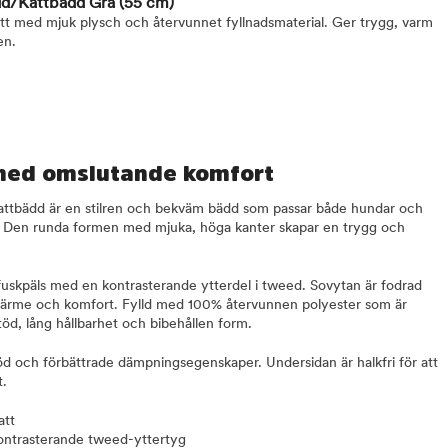
dd/Kattbädd Grå
(55 cm)
tt med mjuk plysch och återvunnet fyllnadsmaterial. Ger trygg, varm
en.
med omslutande komfort
ttbädd är en stilren och bekväm bädd som passar både hundar och
sig. Den runda formen med mjuka, höga kanter skapar en trygg och
 fuskpäls med en kontrasterande ytterdel i tweed. Sovytan är fodrad
värme och komfort. Fylld med 100% återvunnen polyester som är
stöd, lång hållbarhet och bibehållen form.
öd och förbättrade dämpningsegenskaper. Undersidan är halkfri för att
t.
att
ontrasterande tweed-yttertyg