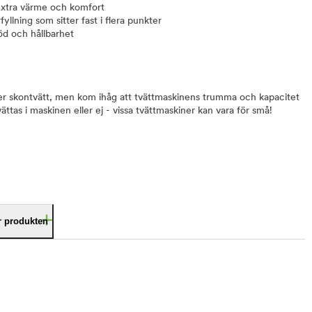
 extra värme och komfort
llning som sitter fast i flera punkter
öd och hållbarhet
der skontvätt, men kom ihåg att tvättmaskinens trumma och kapacitet
tas i maskinen eller ej - vissa tvättmaskiner kan vara för små!
är produkten