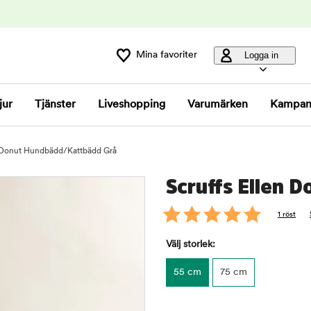
Mina favoriter
Logga in
jur
Tjänster
Liveshopping
Varumärken
Kampan
n Donut Hundbädd/Kattbädd Grå
Scruffs Ellen 
1 röst
Välj storlek:
55 cm
75 cm