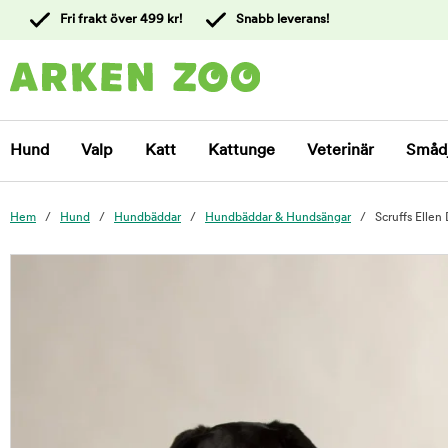
 till
Fri frakt över 499 kr!
Snabb leverans!
ållet
Kontakta
kundtjänst
Hund
Valp
Katt
Kattunge
Veterinär
Småd
Hem
Hund
Hundbäddar
Hundbäddar & Hundsängar
Scruffs Elle
foo