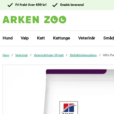
 till
Fri frakt över 499 kr!
Snabb leverans!
ållet
Kontakta
kundtjänst
Hund
Valp
Katt
Kattunge
Veterinär
Småd
Hem
Veterinär
Veterinärfoder till katt
Sköldkörtelproblem
Hill's P
foo