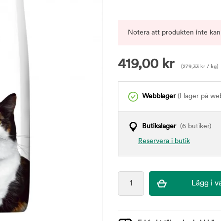
Notera att produkten inte kan
419,00
kr
(
279,33
kr
/ kg)
Webblager
(I lager på we
Butikslager
(6 butiker)
Reservera i butik