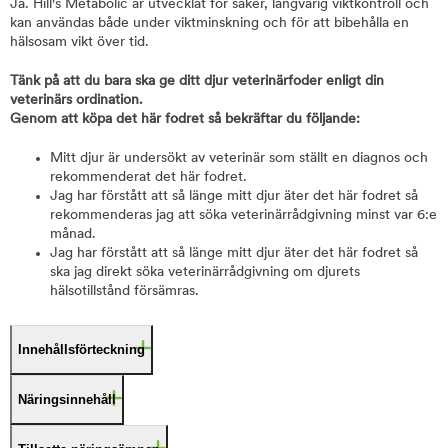
Ja. Hill's Metabolic är utvecklat för säker, långvarig viktkontroll och
kan användas både under viktminskning och för att bibehålla en
hälsosam vikt över tid.
Tänk på att du bara ska ge ditt djur veterinärfoder enligt din
veterinärs ordination.
Genom att köpa det här fodret så bekräftar du följande:
Mitt djur är undersökt av veterinär som ställt en diagnos och
rekommenderat det här fodret.
Jag har förstått att så länge mitt djur äter det här fodret så
rekommenderas jag att söka veterinärrådgivning minst var 6:e
månad.
Jag har förstått att så länge mitt djur äter det här fodret så
ska jag direkt söka veterinärrådgivning om djurets
hälsotillstånd försämras.
Innehållsförteckning
Näringsinnehåll