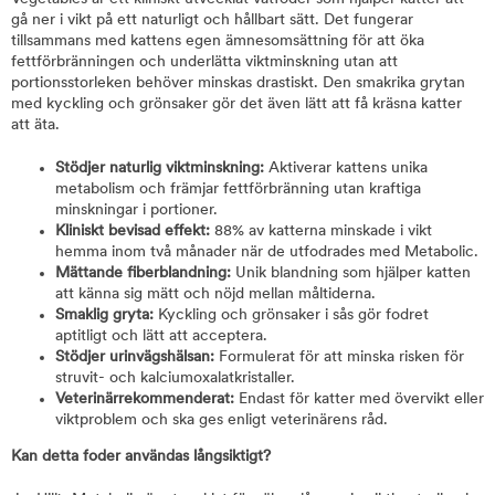
gå ner i vikt på ett naturligt och hållbart sätt. Det fungerar
tillsammans med kattens egen ämnesomsättning för att öka
fettförbränningen och underlätta viktminskning utan att
portionsstorleken behöver minskas drastiskt. Den smakrika grytan
med kyckling och grönsaker gör det även lätt att få kräsna katter
att äta.
Stödjer naturlig viktminskning:
Aktiverar kattens unika
metabolism och främjar fettförbränning utan kraftiga
minskningar i portioner.
Kliniskt bevisad effekt:
88% av katterna minskade i vikt
hemma inom två månader när de utfodrades med Metabolic.
Mättande fiberblandning:
Unik blandning som hjälper katten
att känna sig mätt och nöjd mellan måltiderna.
Smaklig gryta:
Kyckling och grönsaker i sås gör fodret
aptitligt och lätt att acceptera.
Stödjer urinvägshälsan:
Formulerat för att minska risken för
struvit- och kalciumoxalatkristaller.
Veterinärrekommenderat:
Endast för katter med övervikt eller
viktproblem och ska ges enligt veterinärens råd.
Kan detta foder användas långsiktigt?