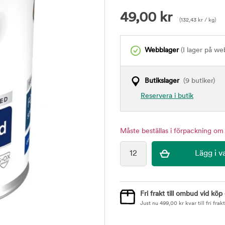
49,00
kr
(
132,43
kr
/ kg)
Webblager
(I lager på we
Butikslager
(9 butiker)
Reservera i butik
Måste beställas i förpackning om 
Fri frakt till ombud vid köp
Just nu
499,00
kr
kvar till fri frakt