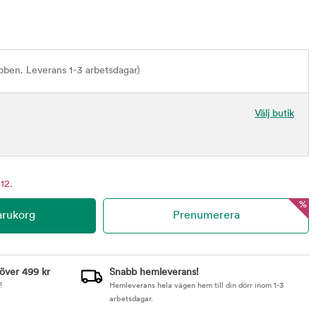
bben. Leverans 1-3 arbetsdagar)
Välj butik
12.
%
 över 499 kr
Snabb hemleverans!
!
Hemleverans hela vägen hem till din dörr inom 1-3
arbetsdagar.