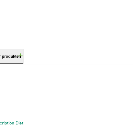
är produkten
scription Diet