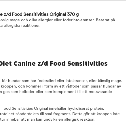
ne z/d Food Sensitivities Original 370 g
slig mage och olika allergier eller foderintoleranser. Baserat på
a allergiska reaktioner.
 Diet Canine z/d Food Sensitivities
för hundar som har foderalleri eller intoleranser, eller känslig mage.
ot kroppen, och kommer i form av ett våtfoder som passar hundar av
kan ges som helfoder eller som komplement till ett motsvarande
 Food Sensitivities Original innehåller hydroliserat protein.
proteinet sönderdelats till små fragment. Detta gör att kroppen inte
n tur innebär att man kan undvika en allergisk reaktion.