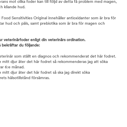
lerans mot olika foder kan till följd av detta få problem med magen,
h kliande hud.
d Food Sensitivities Original innehåller antioxidanter som är bra för
ttar hud och päls, samt prebiotika som är bra för magen och
ur veterinärfoder enligt din veterinärs ordination.
 bekräftar du följande:
veterinär som ställt en diagnos och rekommenderat det här fodret.
ge mitt djur äter det här fodret så rekommenderas jag att söka
var 6:e månad.
e mitt djur äter det här fodret så ska jag direkt söka
ets hälsotillstånd försämras.