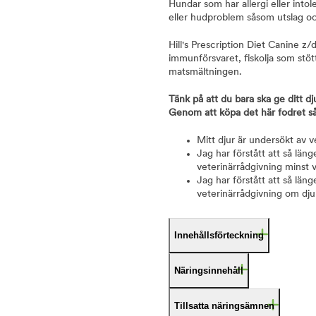
Hundar som har allergi eller into
eller hudproblem såsom utslag oc
Hill's Prescription Diet Canine z/
immunförsvaret, fiskolja som stö
matsmältningen.
Tänk på att du bara ska ge ditt dj
Genom att köpa det här fodret så
Mitt djur är undersökt av 
Jag har förstått att så län
veterinärrådgivning minst 
Jag har förstått att så läng
veterinärrådgivning om djur
Innehållsförteckning
Näringsinnehåll
Tillsatta näringsämnen