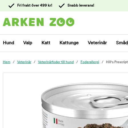
 till
Fri frakt över 499 kr!
Snabb leverans!
ållet
Kontakta
kundtjänst
Hund
Valp
Katt
Kattunge
Veterinär
Småd
Hem
Veterinär
Veterinärfoder till hund
Foderallergi
Hill's Prescri
foo