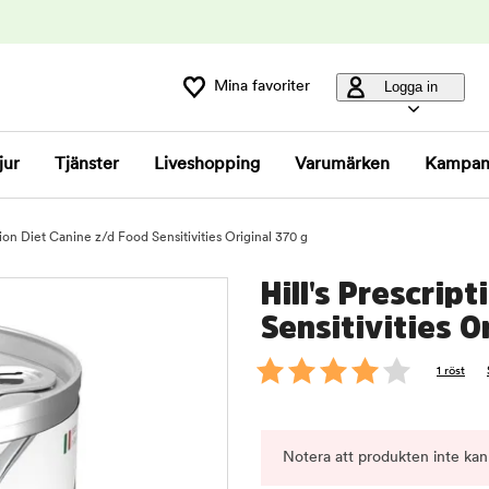
Mina favoriter
Logga in
jur
Tjänster
Liveshopping
Varumärken
Kampan
ption Diet Canine z/d Food Sensitivities Original 370 g
Hill's Prescrip
Sensitivities O
1 röst
Notera att produkten inte kan