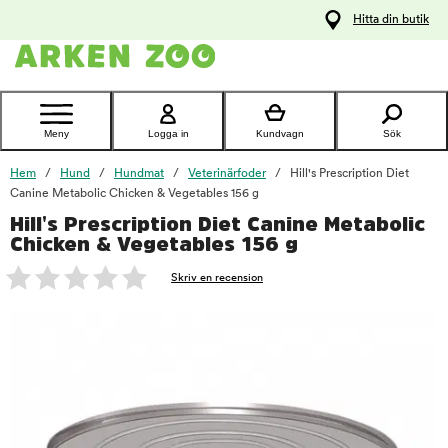
pa
Hitta din butik
ållet
Kontakta
kundtjänst
Meny
Logga in
Kundvagn
Sök
Hem
Hund
Hundmat
Veterinärfoder
Hill's Prescription Diet
Canine Metabolic Chicken & Vegetables 156 g
Hill's Prescription Diet Canine Metabolic
foo
Chicken & Vegetables 156 g
Skriv en recension