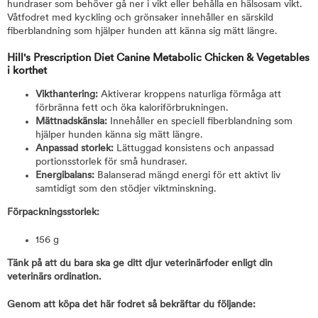
hundraser som behöver gå ner i vikt eller behålla en hälsosam vikt.
Våtfodret med kyckling och grönsaker innehåller en särskild
fiberblandning som hjälper hunden att känna sig mätt längre.
Hill's Prescription Diet Canine Metabolic Chicken & Vegetables
i korthet
Vikthantering:
Aktiverar kroppens naturliga förmåga att
förbränna fett och öka kaloriförbrukningen.
Mättnadskänsla:
Innehåller en speciell fiberblandning som
hjälper hunden känna sig mätt längre.
Anpassad storlek:
Lättuggad konsistens och anpassad
portionsstorlek för små hundraser.
Energibalans:
Balanserad mängd energi för ett aktivt liv
samtidigt som den stödjer viktminskning.
Förpackningsstorlek:
156 g
Tänk på att du bara ska ge ditt djur veterinärfoder enligt din
veterinärs ordination.
Genom att köpa det här fodret så bekräftar du följande: