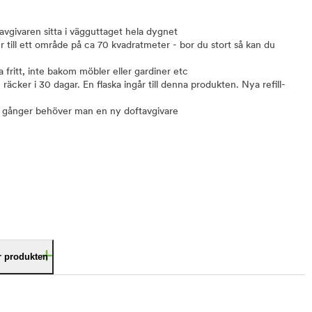
ftavgivaren sitta i vägguttaget hela dygnet
till ett område på ca 70 kvadratmeter - bor du stort så kan du
 fritt, inte bakom möbler eller gardiner etc
äcker i 30 dagar. En flaska ingår till denna produkten. Nya refill-
 6 gånger behöver man en ny doftavgivare
är produkten