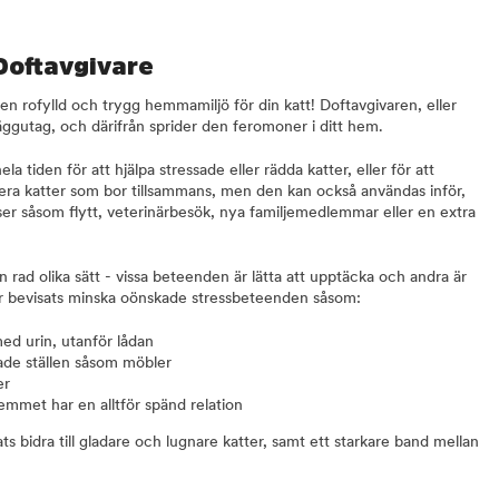
Doftavgivare
n rofylld och trygg hemmamiljö för din katt! Doftavgivaren, eller
t väggutag, och därifrån sprider den feromoner i ditt hem.
tiden för att hjälpa stressade eller rädda katter, eller för att
era katter som bor tillsammans, men den kan också användas inför,
ser såsom flytt, veterinärbesök, nya familjemedlemmar eller en extra
n rad olika sätt - vissa beteenden är lätta att upptäcka och andra är
r bevisats minska oönskade stressbeteenden såsom:
med urin, utanför lådan
ade ställen såsom möbler
er
 hemmet har en alltför spänd relation
 bidra till gladare och lugnare katter, samt ett starkare band mellan