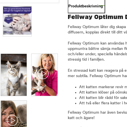
Produktbeskrivning
Feliway Optimum 
Feliway Optimum låter dig skapa e
diffusern, kopplas direkt till dit
Feliway Optimum kan användas hela 
uppmuntra bättre sämja mellan fl
och/eller under, speciella händel
stressig tid i familjen.
En stressad katt kan reagera på e
mer subtila. Feliway Optimum ha
Att katten markerar revir 
Att katten klöser på oönsk
Att katten blir rädd för sak
Att två eller flera katter i
Feliway Optimum har även bevisats
katt och ägare!