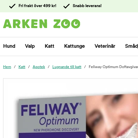
 till
Fri frakt över 499 kr!
Snabb leverans!
ållet
Kontakta
kundtjänst
Hund
Valp
Katt
Kattunge
Veterinär
Småd
Hem
Katt
Apotek
Lugnande till katt
Feliway Optimum Doftavgiva
foo