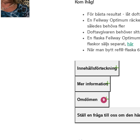
Kom ihåg!
För bästa resultat - låt do
En Feliway Optimum räcker 
således behöva fler
Doftavgivaren behöver sitta
En flaska Feliway Optimum r
flaskor säljs separat,
här
När man bytt refill-flaska
Innehållsförteckning
Mer information
Omdömen
9
Ställ en fråga till oss om den h