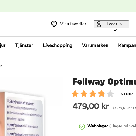
Mina favoriter
Logga in
jur
Tjänster
Liveshopping
Varumärken
Kampan
re
Feliway Optim
9 röster
479,00
kr
(
9 979,17
kr
/ li
Webblager
(I lager på we