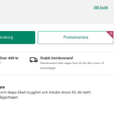
Välj butik
%
 över 499 kr
Snabb hemleverans!
!
Hemleverans hela vägen hem till din dörr inom 1-3
arbetsdagar.
are
 och skapa ökad trygghet och mindre stress för din katt!
vägguttaget.