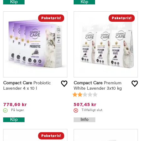
Köp
Köp
Compact Care
Probiotic
Compact Care
Premium
Lavender 4 x 10 l
White Lavender 3x10 kg
778,60
kr
507,45
kr
På lager.
Tillfälligt slut.
Köp
Info