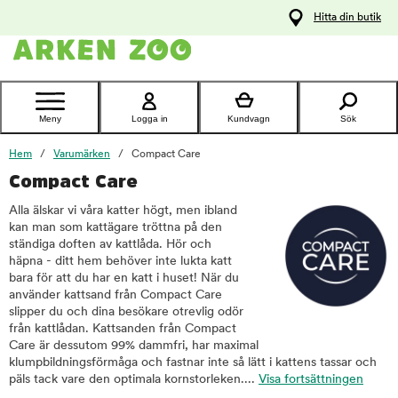
pa
Hitta din butik
ållet
Kontakta
kundtjänst
Meny
Logga in
Kundvagn
Sök
Hem
Varumärken
Compact Care
Compact Care
Alla älskar vi våra katter högt, men ibland
kan man som kattägare tröttna på den
ständiga doften av kattlåda. Hör och
häpna - ditt hem behöver inte lukta katt
bara för att du har en katt i huset! När du
använder kattsand från Compact Care
slipper du och dina besökare otrevlig odör
från kattlådan. Kattsanden från Compact
Care är dessutom 99% dammfri, har maximal
klumpbildningsförmåga och fastnar inte så lätt i kattens tassar och
päls tack vare den optimala kornstorleken....
Visa fortsättningen