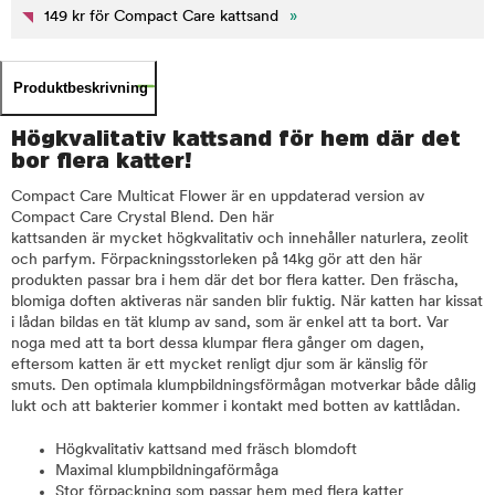
149 kr för Compact Care kattsand
»
Produktbeskrivning
Högkvalitativ kattsand för hem där det
bor flera katter!
Compact Care Multicat Flower är en uppdaterad version av
Compact Care Crystal Blend. Den här
kattsanden är mycket högkvalitativ och innehåller naturlera, zeolit
och parfym. Förpackningsstorleken på 14kg gör att den här
produkten passar bra i hem där det bor flera katter. Den fräscha,
blomiga doften aktiveras när sanden blir fuktig. När katten har kissat
i lådan bildas en tät klump av sand, som är enkel att ta bort. Var
noga med att ta bort dessa klumpar flera gånger om dagen,
eftersom katten är ett mycket renligt djur som är känslig för
smuts. Den optimala klumpbildningsförmågan motverkar både dålig
lukt och att bakterier kommer i kontakt med botten av kattlådan.
Högkvalitativ kattsand med fräsch blomdoft
Maximal klumpbildningaförmåga
Stor förpackning som passar hem med flera katter