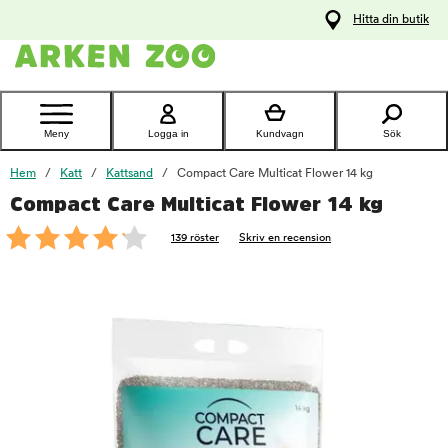
pa
Hitta din butik
ållet
Kontakta
kundtjänst
Meny
Logga in
Kundvagn
Sök
Hem
Katt
Kattsand
Compact Care Multicat Flower 14 kg
Compact Care Multicat Flower 14 kg
foo
139 röster
Skriv en recension