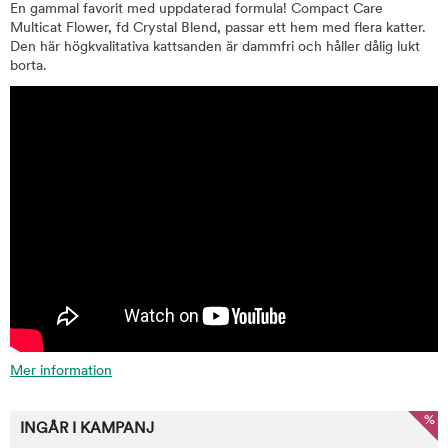
En gammal favorit med uppdaterad formula! Compact Care
Multicat Flower, fd Crystal Blend, passar ett hem med flera katter.
Den här högkvalitativa kattsanden är dammfri och håller dålig lukt
borta.
Mer information
%
INGÅR I KAMPANJ