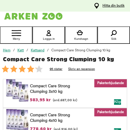
pa
Hitta din butik
ållet
Kontakta
kundtjänst
Meny
Logga in
Kundvagn
Sök
Hem
Katt
Kattsand
Compact Care Strong Clumping 10 kg
Compact Care Strong Clumping 10 kg
foo
95 röster
Skriv en recension
Paketerbjudande
Compact Care Strong
Clumping 3x10 kg
583,95
kr
(ord.
687,00
kr
)
Köp
Paketerbjudande
Compact Care Strong
Clumping 4x10 kg
778,60
kr
(ord.
916,00
kr
)