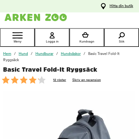
pa
Hitta din butik
ållet
Kontakta
kundtjänst
Meny
Logga in
Kundvagn
Sök
Hem
Hund
Hundburar
Hundväskor
Basic Travel Fold-It
Ryggsäck
Basic Travel Fold-It Ryggsäck
foo
12 röster
Skriv en recension