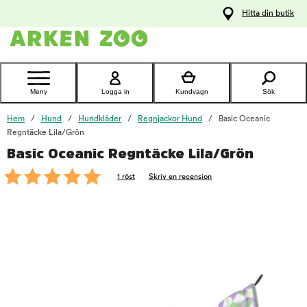
pa
Hitta din butik
ållet
Kontakta
kundtjänst
Meny
Logga in
Kundvagn
Sök
Hem
Hund
Hundkläder
Regnjackor Hund
Basic Oceanic
Regntäcke Lila/Grön
Basic Oceanic Regntäcke Lila/Grön
foo
1 röst
Skriv en recension