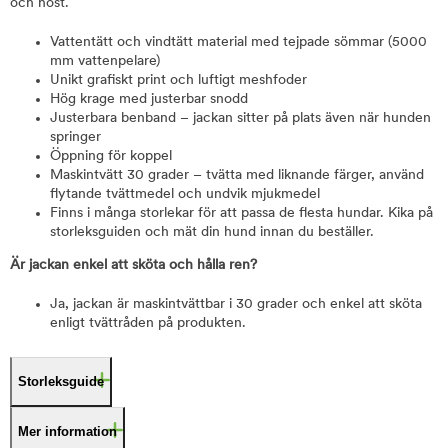
och höst.
Vattentätt och vindtätt material med tejpade sömmar (5000
mm vattenpelare)
Unikt grafiskt print och luftigt meshfoder
Hög krage med justerbar snodd
Justerbara benband – jackan sitter på plats även när hunden
springer
Öppning för koppel
Maskintvätt 30 grader – tvätta med liknande färger, använd
flytande tvättmedel och undvik mjukmedel
Finns i många storlekar för att passa de flesta hundar. Kika på
storleksguiden och mät din hund innan du beställer.
Är jackan enkel att sköta och hålla ren?
Ja, jackan är maskintvättbar i 30 grader och enkel att sköta
enligt tvättråden på produkten.
Storleksguide
Mer information