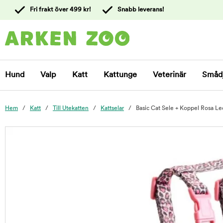
 till
Fri frakt över 499 kr!
Snabb leverans!
ållet
Kontakta
kundtjänst
Hund
Valp
Katt
Kattunge
Veterinär
Småd
Hem
Katt
Till Utekatten
Kattselar
Basic Cat Sele + Koppel Rosa L
foo