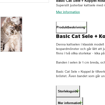
Basic Cat Sele + Koppel Ro
Supersöt justerbar kattsele med
Mer information
Produktbeskrivning
Basic Cat Sele + 
Denna kattselen i klassisk modell
leopardmönster och går lätt att ju
finns i två olika storlekar - kika p
Banden i selen är 1 cm breda, oc
Basic Cat Sele + Koppel är tillver
bröstet. Även bandet som går unde
Storleksguide
Mer information