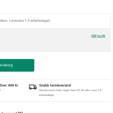
bben. Leverans 1-3 arbetsdagar)
Välj butik
 över 499 kr
Snabb hemleverans!
!
Hemleverans hela vägen hem till din dörr inom 1-3
arbetsdagar.