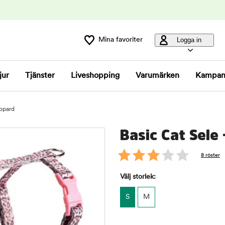
Mina favoriter
Logga in
jur
Tjänster
Liveshopping
Varumärken
Kampan
eopard
Basic Cat Sele
8 röster
Välj storlek:
S
M