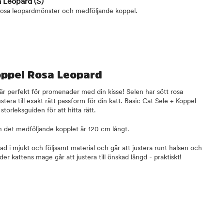
sa Leopard
(S)
 rosa leopardmönster och medföljande koppel.
Koppel Rosa Leopard
 är perfekt för promenader med din kisse! Selen har sött rosa
stera till exakt rätt passform för din katt. Basic Cat Sele + Koppel
å storleksguiden för att hitta rätt.
h det medföljande kopplet är 120 cm långt.
kad i mjukt och följsamt material och går att justera runt halsen och
r kattens mage går att justera till önskad längd - praktiskt!