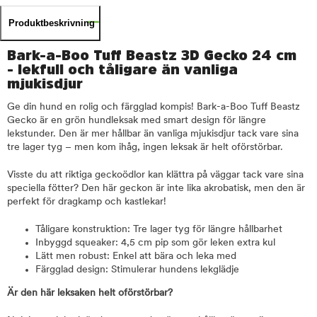
Produktbeskrivning
Bark-a-Boo Tuff Beastz 3D Gecko 24 cm
- lekfull och tåligare än vanliga
mjukisdjur
Ge din hund en rolig och färgglad kompis! Bark-a-Boo Tuff Beastz
Gecko är en grön hundleksak med smart design för längre
lekstunder. Den är mer hållbar än vanliga mjukisdjur tack vare sina
tre lager tyg – men kom ihåg, ingen leksak är helt oförstörbar.
Visste du att riktiga geckoödlor kan klättra på väggar tack vare sina
speciella fötter? Den här geckon är inte lika akrobatisk, men den är
perfekt för dragkamp och kastlekar!
Tåligare konstruktion: Tre lager tyg för längre hållbarhet
Inbyggd squeaker: 4,5 cm pip som gör leken extra kul
Lätt men robust: Enkel att bära och leka med
Färgglad design: Stimulerar hundens lekglädje
Är den här leksaken helt oförstörbar?