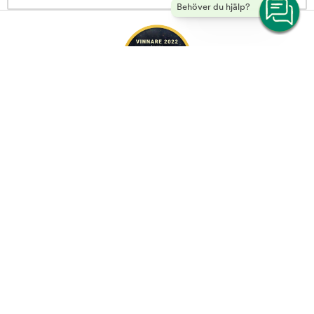
Behöver du hjälp?
Bark-a-Boo Tuff Beastz 3D Gecko 24 cm | Arken Zoo -
Copyright ©
2026 Musti Group