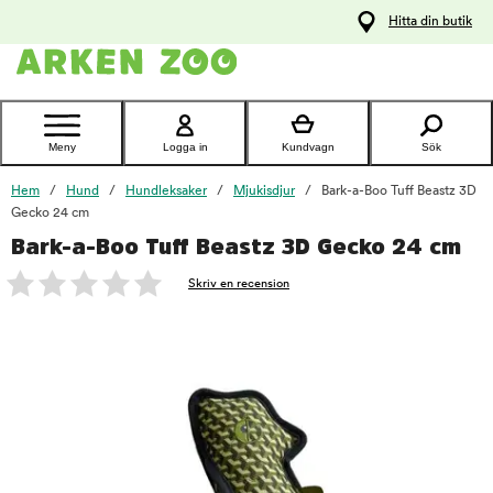
pa
Hitta din butik
ållet
Kontakta
kundtjänst
Meny
Logga in
Kundvagn
Sök
Hem
Hund
Hundleksaker
Mjukisdjur
Bark-a-Boo Tuff Beastz 3D
Gecko 24 cm
Bark-a-Boo Tuff Beastz 3D Gecko 24 cm
foo
Skriv en recension