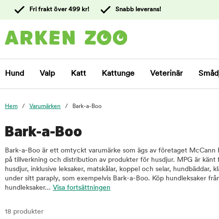
 till
Fri frakt över 499 kr!
Snabb leverans!
ållet
Kontakta
kundtjänst
Hund
Valp
Katt
Kattunge
Veterinär
Småd
Hem
Varumärken
Bark-a-Boo
Bark-a-Boo
Bark-a-Boo är ett omtyckt varumärke som ägs av företaget McCann Pe
på tillverkning och distribution av produkter för husdjur. MPG är känt 
husdjur, inklusive leksaker, matskålar, koppel och selar, hundbäddar,
under sitt paraply, som exempelvis Bark-a-Boo. Köp hundleksaker frå
hundleksaker...
Visa fortsättningen
18 produkter