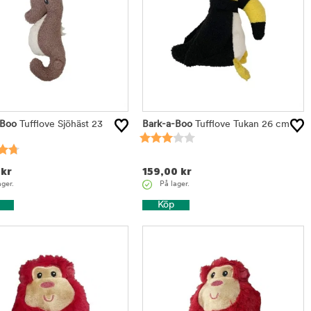
-Boo
Tufflove Sjöhäst 23
Bark-a-Boo
Tufflove Tukan 26 cm
kr
159,00
kr
ager.
På lager.
Köp