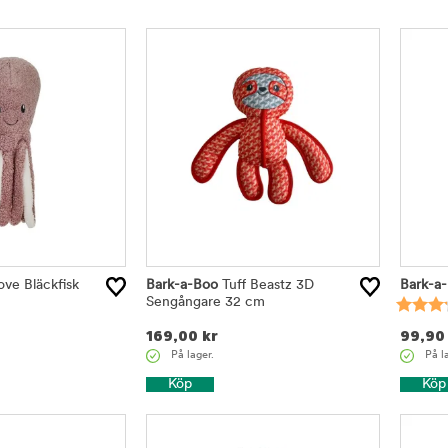
ove Bläckfisk
Bark-a-Boo
Tuff Beastz 3D
Bark-a
Sengångare 32 cm
169,00
kr
99,90
På lager.
På l
Köp
Köp