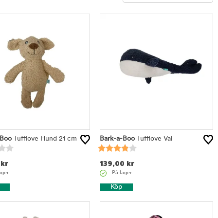
Sortera
-Boo
Tufflove Hund 21 cm
Bark-a-Boo
Tufflove Val
kr
139,00
kr
ager.
På lager.
Köp