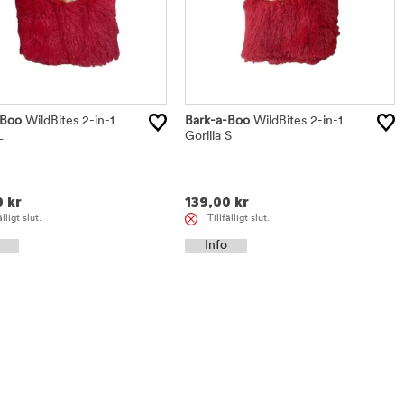
-Boo
WildBites 2-in-1
Bark-a-Boo
WildBites 2-in-1
L
Gorilla S
0
kr
139,00
kr
älligt slut.
Tillfälligt slut.
Info