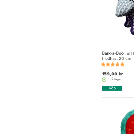
Bark-a-Boo
Tuff 
Flodhäst 20 cm
159,00
kr
På lager.
Köp