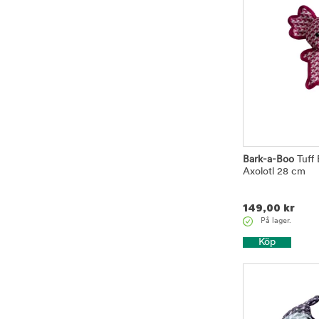
Bark-a-Boo
Tuff
Axolotl 28 cm
149,00
kr
På lager.
Köp