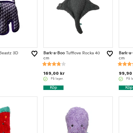
Beastz 3D
Bark-a-Boo
Tufflove Rocka 40
Bark-a
cm
cm
169,00
kr
99,90
På lager.
På l
Köp
Köp