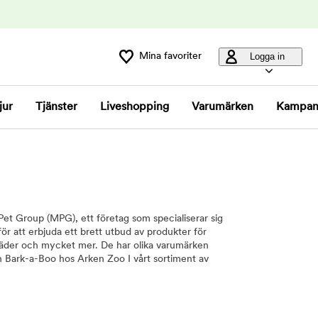
Mina favoriter
Logga in
jur
Tjänster
Liveshopping
Varumärken
Kampan
t Group (MPG), ett företag som specialiserar sig
för att erbjuda ett brett utbud av produkter för
 kläder och mycket mer. De har olika varumärken
n Bark-a-Boo hos Arken Zoo I vårt sortiment av