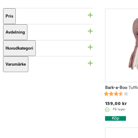
Pris
Avdelning
Huvudkategori
Varumärke
Bark-a-Boo
Tuffl
159,00
kr
På lager.
Köp