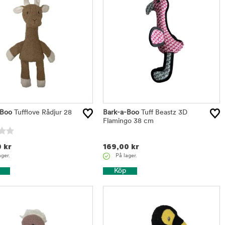
-Boo
Tufflove Rådjur 28
Bark-a-Boo
Tuff Beastz 3D
Flamingo 38 cm
0
kr
169,00
kr
ager.
På lager.
Köp