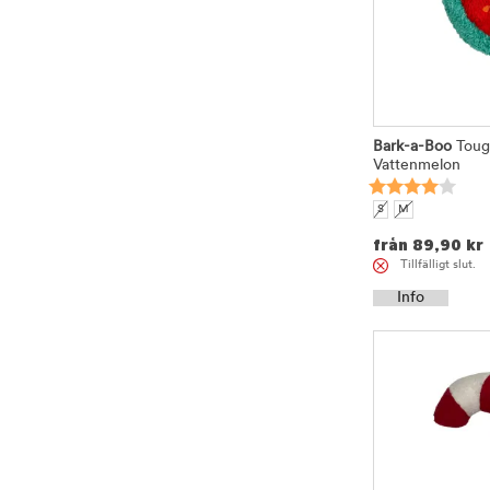
Bark-a-Boo
Toug
Vattenmelon
S
M
från
89,90
kr
Tillfälligt slut.
Info