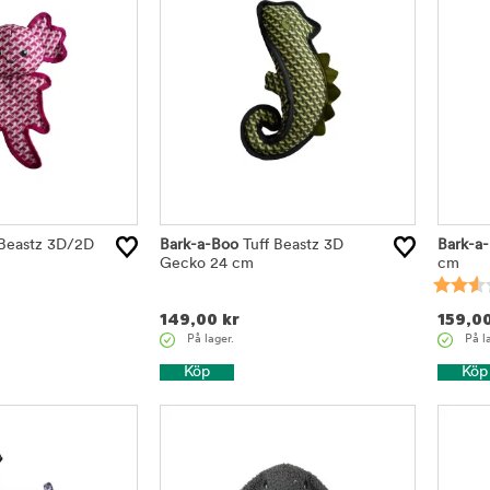
 Beastz 3D/2D
Bark-a-Boo
Tuff Beastz 3D
Bark-a
Gecko 24 cm
cm
149,00
kr
159,0
På lager.
På l
Köp
Köp