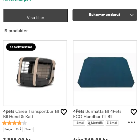
Rekommenderat
Visa filter
Sortera
15 produkter
Krocktestad
4pets
Caree Transportbur till
4Pets
Burmatta till 4Pets
Bil Hund & Katt
ECO Hundbur till Bil
...
1 Small
2 Medium
3 Small
3 Medium
3 Large
4 Small
4 Large
Beige
Grå
Svart
22 Large
3 890,00
kr
från
349,00
kr