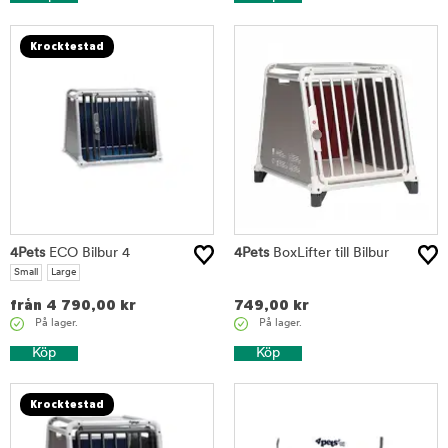
Krocktestad
4Pets
ECO Bilbur 4
4Pets
BoxLifter till Bilbur
Small
Large
från
4 790,00
kr
749,00
kr
På lager.
På lager.
Köp
Köp
Krocktestad