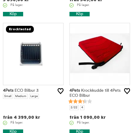
På lager.
På lager.
Köp
Köp
Krocktestad
4Pets
ECO Bilbur 3
4Pets
Krockkudde till 4Pets
ECO Bilbur
Small
Medium
Large
2/22
4
från
4 399,00
kr
från
1 090,00
kr
På lager.
På lager.
Köp
Köp