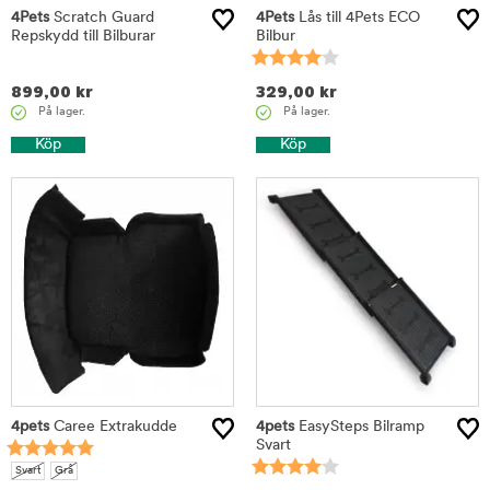
4Pets
Scratch Guard
4Pets
Lås till 4Pets ECO
Repskydd till Bilburar
Bilbur
899,00
kr
329,00
kr
På lager.
På lager.
Köp
Köp
4pets
Caree Extrakudde
4pets
EasySteps Bilramp
Svart
Svart
Grå