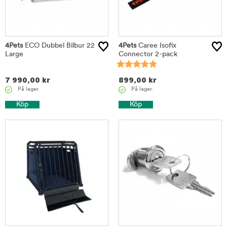
4Pets
ECO Dubbel Bilbur 22
4Pets
Caree Isofix
Large
Connector 2-pack
7 990,00
kr
899,00
kr
På lager.
På lager.
Köp
Köp