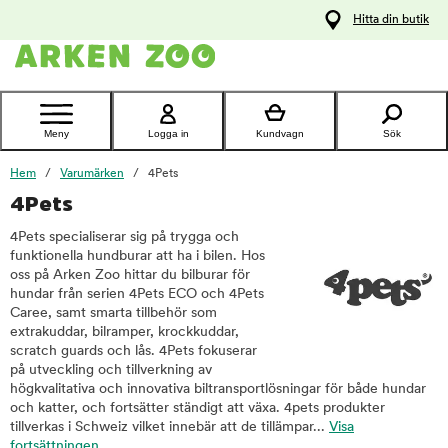
pa
Hitta din butik
ållet
Kontakta
kundtjänst
Meny
Logga in
Kundvagn
Sök
Hem
Varumärken
4Pets
4Pets
4Pets specialiserar sig på trygga och
funktionella hundburar att ha i bilen. Hos
oss på Arken Zoo hittar du bilburar för
hundar från serien 4Pets ECO och 4Pets
Caree, samt smarta tillbehör som
extrakuddar, bilramper, krockkuddar,
scratch guards och lås. 4Pets fokuserar
på utveckling och tillverkning av
högkvalitativa och innovativa biltransportlösningar för både hundar
och katter, och fortsätter ständigt att växa. 4pets produkter
tillverkas i Schweiz vilket innebär att de tillämpar...
Visa
fortsättningen