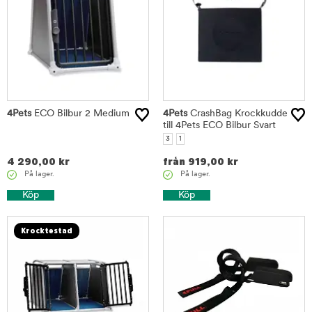
4Pets
ECO Bilbur 2 Medium
4Pets
CrashBag Krockkudde
till 4Pets ECO Bilbur Svart
3
1
4 290,00
kr
från
919,00
kr
På lager.
På lager.
Köp
Köp
Krocktestad