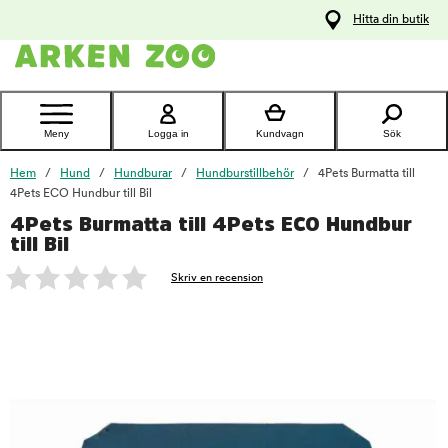
pa
Hitta din butik
ållet
Kontakta
kundtjänst
Meny
Logga in
Kundvagn
Sök
Hem
Hund
Hundburar
Hundburstillbehör
4Pets Burmatta till
4Pets ECO Hundbur till Bil
4Pets Burmatta till 4Pets ECO Hundbur
foo
till Bil
Skriv en recension