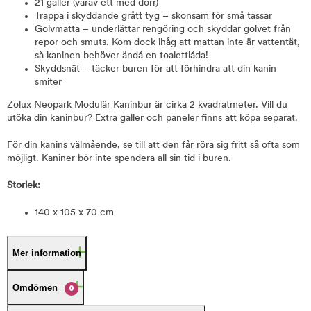
21 galler (varav ett med dörr)
Trappa i skyddande grått tyg – skonsam för små tassar
Golvmatta – underlättar rengöring och skyddar golvet från
repor och smuts. Kom dock ihåg att mattan inte är vattentät,
så kaninen behöver ändå en toalettlåda!
Skyddsnät – täcker buren för att förhindra att din kanin
smiter
Zolux Neopark Modulär Kaninbur är cirka 2 kvadratmeter. Vill du
utöka din kaninbur? Extra galler och paneler finns att köpa separat.
För din kanins välmående, se till att den får röra sig fritt så ofta som
möjligt. Kaniner bör inte spendera all sin tid i buren.
Storlek:
140 x 105 x 70 cm
Mer information
Omdömen
0