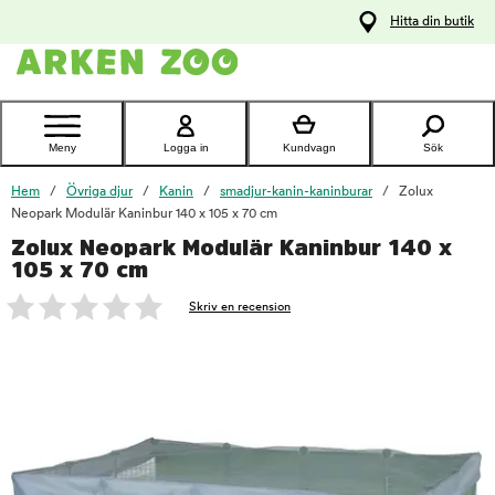
pa
Hitta din butik
ållet
Kontakta
kundtjänst
Meny
Logga in
Kundvagn
Sök
Hem
Övriga djur
Kanin
smadjur-kanin-kaninburar
Zolux
Neopark Modulär Kaninbur 140 x 105 x 70 cm
Zolux Neopark Modulär Kaninbur 140 x
foo
105 x 70 cm
Skriv en recension