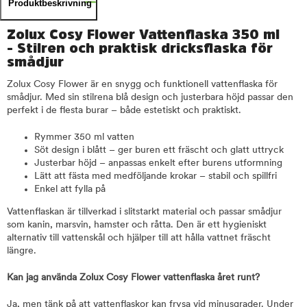
Produktbeskrivning
Zolux Cosy Flower Vattenflaska 350 ml
- Stilren och praktisk dricksflaska för
smådjur
Zolux Cosy Flower är en snygg och funktionell vattenflaska för
smådjur. Med sin stilrena blå design och justerbara höjd passar den
perfekt i de flesta burar – både estetiskt och praktiskt.
Rymmer 350 ml vatten
Söt design i blått – ger buren ett fräscht och glatt uttryck
Justerbar höjd – anpassas enkelt efter burens utformning
Lätt att fästa med medföljande krokar – stabil och spillfri
Enkel att fylla på
Vattenflaskan är tillverkad i slitstarkt material och passar smådjur
som kanin, marsvin, hamster och råtta. Den är ett hygieniskt
alternativ till vattenskål och hjälper till att hålla vattnet fräscht
längre.
Kan jag använda Zolux Cosy Flower vattenflaska året runt?
Ja, men tänk på att vattenflaskor kan frysa vid minusgrader. Under