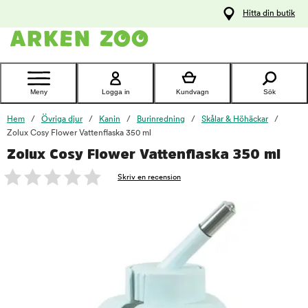
pa
Hitta din butik
ållet
Kontakta
kundtjänst
Meny
Logga in
Kundvagn
Sök
Hem
Övriga djur
Kanin
Burinredning
Skålar & Höhäckar
Zolux Cosy Flower Vattenflaska 350 ml
Zolux Cosy Flower Vattenflaska 350 ml
foo
Skriv en recension