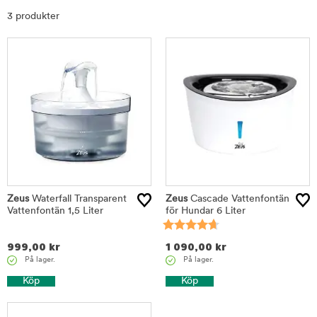
Sortera
3 produkter
Zeus
Waterfall Transparent
Zeus
Cascade Vattenfontän
Vattenfontän 1,5 Liter
för Hundar 6 Liter
999,00
kr
1 090,00
kr
På lager.
På lager.
Köp
Köp