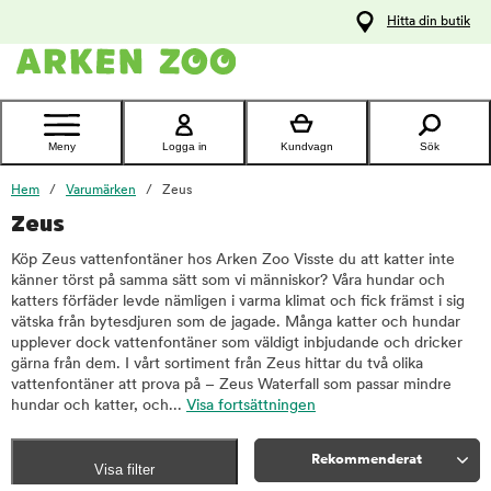
pa
Hitta din butik
ållet
Kontakta
kundtjänst
Meny
Logga in
Kundvagn
Sök
Hem
Varumärken
Zeus
Zeus
Köp Zeus vattenfontäner hos Arken Zoo Visste du att katter inte
känner törst på samma sätt som vi människor? Våra hundar och
katters förfäder levde nämligen i varma klimat och fick främst i sig
vätska från bytesdjuren som de jagade. Många katter och hundar
upplever dock vattenfontäner som väldigt inbjudande och dricker
gärna från dem. I vårt sortiment från Zeus hittar du två olika
vattenfontäner att prova på – Zeus Waterfall som passar mindre
hundar och katter, och...
Visa fortsättningen
Rekommenderat
Visa filter