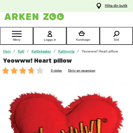
pa
Hitta din butik
ållet
Kontakta
kundtjänst
Meny
Logga in
Kundvagn
Sök
Hem
Katt
Kattleksaker
Kattmynta
Yeowww! Heart pillow
Yeowww! Heart pillow
foo
3 röster
Skriv en recension