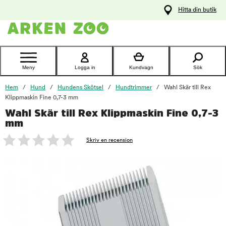
pa
Hitta din butik
ållet
Kontakta
kundtjänst
Meny
Logga in
Kundvagn
Sök
Hem
Hund
Hundens Skötsel
Hundtrimmer
Wahl Skär till Rex
Klippmaskin Fine 0,7-3 mm
Wahl Skär till Rex Klippmaskin Fine 0,7-3
foo
mm
Skriv en recension