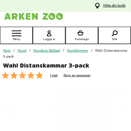
pa
Hitta din butik
ållet
Kontakta
kundtjänst
Meny
Logga in
Kundvagn
Sök
Hem
Hund
Hundens Skötsel
Hundtrimmer
Wahl Distanskammar
3-pack
Wahl Distanskammar 3-pack
foo
1 röst
Skriv en recension