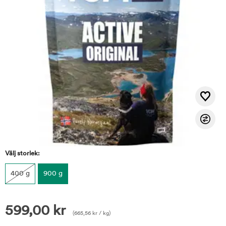
Välj storlek:
400 g
900 g
599,00
kr
(
665,56
kr
/ kg)