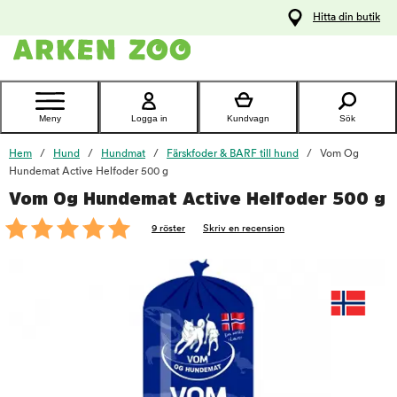
pa
Hitta din butik
ållet
Kontakta
kundtjänst
Meny
Logga in
Kundvagn
Sök
Hem
Hund
Hundmat
Färskfoder & BARF till hund
Vom Og
Hundemat Active Helfoder 500 g
Vom Og Hundemat Active Helfoder 500 g
foo
9 röster
Skriv en recension