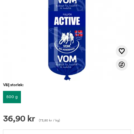
Välj storlek:
500 g
36,90
kr
(
73,80
kr
/ kg)