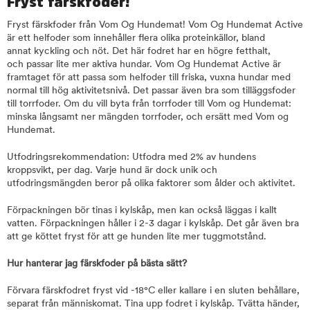
Fryst färskfoder!
Fryst färskfoder från Vom Og Hundemat! Vom Og Hundemat Active
är ett helfoder som innehåller flera olika proteinkällor, bland
annat kyckling och nöt. Det här fodret har en högre fetthalt,
och passar lite mer aktiva hundar. Vom Og Hundemat Active är
framtaget för att passa som helfoder till friska, vuxna hundar med
normal till hög aktivitetsnivå. Det passar även bra som tilläggsfoder
till torrfoder. Om du vill byta från torrfoder till Vom og Hundemat:
minska långsamt ner mängden torrfoder, och ersätt med Vom og
Hundemat.
Utfodringsrekommendation: Utfodra med 2% av hundens
kroppsvikt, per dag. Varje hund är dock unik och
utfodringsmängden beror på olika faktorer som ålder och aktivitet.
Förpackningen bör tinas i kylskåp, men kan också läggas i kallt
vatten. Förpackningen håller i 2-3 dagar i kylskåp. Det går även bra
att ge köttet fryst för att ge hunden lite mer tuggmotstånd.
Hur hanterar jag färskfoder på bästa sätt?
Förvara färskfodret fryst vid -18°C eller kallare i en sluten behållare,
separat från människomat. Tina upp fodret i kylskåp. Tvätta händer,