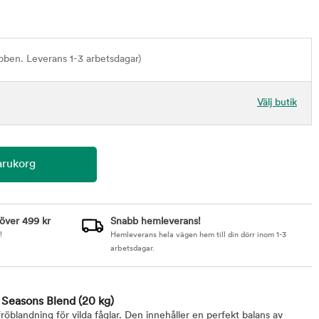
bben. Leverans 1-3 arbetsdagar)
Välj butik
 över 499 kr
Snabb hemleverans!
!
Hemleverans hela vägen hem till din dörr inom 1-3
arbetsdagar.
 Seasons Blend
(20 kg)
öblandning för vilda fåglar. Den innehåller en perfekt balans av