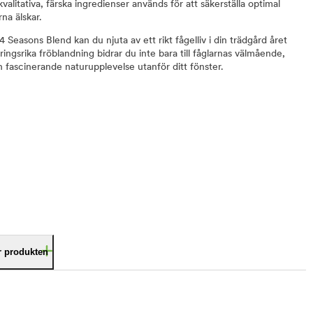
valitativa, färska ingredienser används för att säkerställa optimal
na älskar.
asons Blend kan du njuta av ett rikt fågelliv i din trädgård året
gsrika fröblandning bidrar du inte bara till fåglarnas välmående,
 fascinerande naturupplevelse utanför ditt fönster.
är produkten