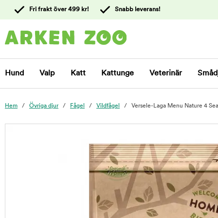
 till
Fri frakt över 499 kr!
Snabb leverans!
ållet
Kontakta
kundtjänst
Hund
Valp
Katt
Kattunge
Veterinär
Småd
Hem
Övriga djur
Fågel
Vildfågel
Versele-Laga Menu Nature 4 Sea
foo