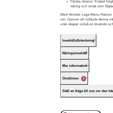
Färska råvaror: Endast högk
näring och smak som fåglar
Med Versele-Laga Menu Nature 4 Se
om. Genom att erbjuda denna närin
utan skapar också en levande och
Innehållsförteckning
Näringsinnehåll
Mer information
Omdömen
2
Ställ en fråga till oss om den h