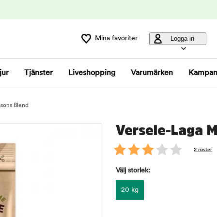
Mina favoriter
Logga in
jur
Tjänster
Liveshopping
Varumärken
Kampan
sons Blend
Versele-Laga 
2 röster
Välj storlek:
20 kg