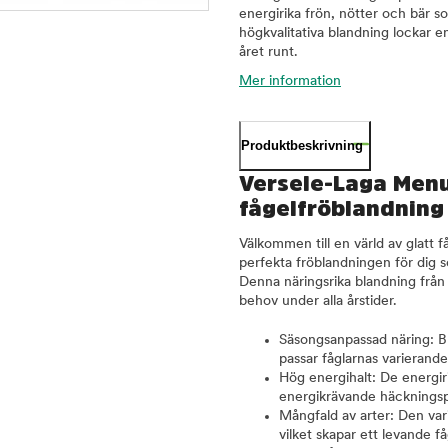
energirika frön, nötter och bär s
högkvalitativa blandning lockar en
året runt.
Mer information
Produktbeskrivning
Versele-Laga Menu
fågelfröblandning 
Välkommen till en värld av glatt
perfekta fröblandningen för dig so
Denna näringsrika blandning från 
behov under alla årstider.
Säsongsanpassad näring: Bl
passar fåglarnas varierand
Hög energihalt: De energiri
energikrävande häckningsp
Mångfald av arter: Den var
vilket skapar ett levande fåg