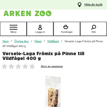
pa
Hitta din butik
ållet
Kontakta
kundtjänst
Meny
Logga in
Kundvagn
Sök
Hem
Övriga djur
Fågel
Vildfågel
Versele-Laga Frömix på Pinne
till Vildfågel 400 g
Versele-Laga Frömix på Pinne till
foo
Vildfågel 400 g
Skriv en recension