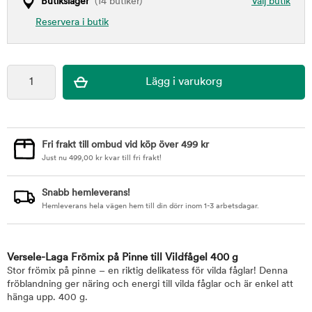
Butikslager
(14 butiker)
Välj butik
Reservera i butik
Fri frakt till ombud vid köp över 499 kr
Just nu
499,00
kr
kvar till fri frakt!
Snabb hemleverans!
Hemleverans hela vägen hem till din dörr inom 1-3 arbetsdagar.
Versele-Laga Frömix på Pinne till Vildfågel 400 g
Stor frömix på pinne – en riktig delikatess för vilda fåglar! Denna
fröblandning ger näring och energi till vilda fåglar och är enkel att
hänga upp. 400 g.