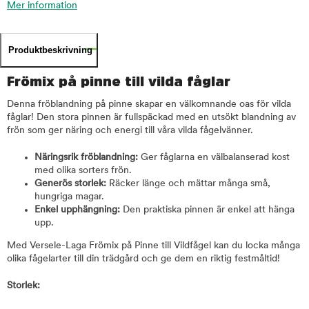
Mer information
Produktbeskrivning
Frömix på pinne till vilda fåglar
Denna fröblandning på pinne skapar en välkomnande oas för vilda
fåglar! Den stora pinnen är fullspäckad med en utsökt blandning av
frön som ger näring och energi till våra vilda fågelvänner.
Näringsrik fröblandning:
Ger fåglarna en välbalanserad kost
med olika sorters frön.
Generös storlek:
Räcker länge och mättar många små,
hungriga magar.
Enkel upphängning:
Den praktiska pinnen är enkel att hänga
upp.
Med Versele-Laga Frömix på Pinne till Vildfågel kan du locka många
olika fågelarter till din trädgård och ge dem en riktig festmåltid!
Storlek: