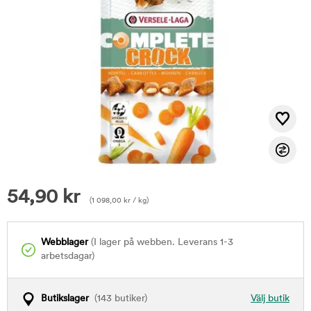
54,90
kr
(
1 098,00
kr
/ kg)
Webblager
(I lager på webben. Leverans 1-3
arbetsdagar)
Butikslager
(143 butiker)
Välj butik