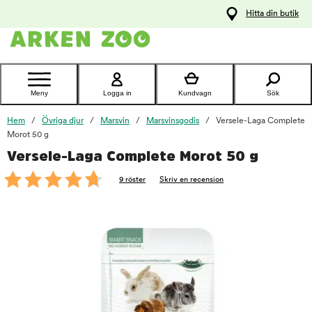
pa
Hitta din butik
ållet
Kontakta
kundtjänst
Meny
Logga in
Kundvagn
Sök
Hem
Övriga djur
Marsvin
Marsvinsgodis
Versele-Laga Complete
Morot 50 g
Versele-Laga Complete Morot 50 g
foo
9 röster
Skriv en recension