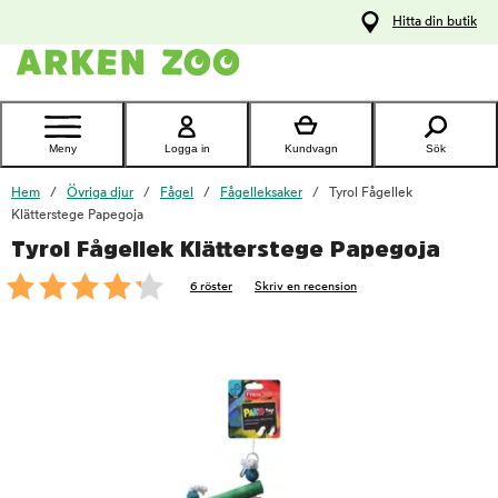
pa
Hitta din butik
ållet
Kontakta
kundtjänst
Meny
Logga in
Kundvagn
Sök
Hem
Övriga djur
Fågel
Fågelleksaker
Tyrol Fågellek
Klätterstege Papegoja
Tyrol Fågellek Klätterstege Papegoja
foo
6 röster
Skriv en recension