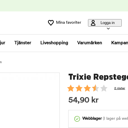
Mina favoriter
Logga in
jur
Tjänster
Liveshopping
Varumärken
Kampan
cm
Trixie Repsteg
2 röster
54,90
kr
Webblager
(I lager på we