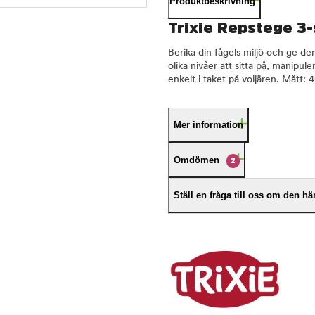
Produktbeskrivning
Trixie Repstege 3-
Berika din fågels miljö och ge den
olika nivåer att sitta på, manip
enkelt i taket på voljären. Mått: 
Mer information
Omdömen
2
Ställ en fråga till oss om den h