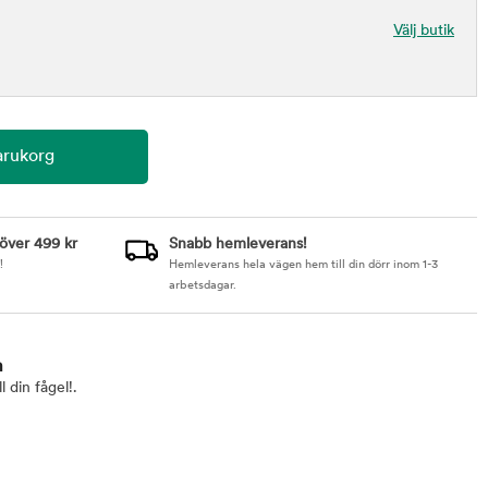
Välj butik
 över 499 kr
Snabb hemleverans!
!
Hemleverans hela vägen hem till din dörr inom 1-3
arbetsdagar.
m
l din fågel!.