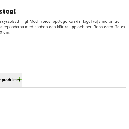
steg!
 sysselsättning! Med Trixies repstege kan din fågel välja mellan tre
ulera repändarna med näbben och klättra upp och ner. Repstegen fästes
40 cm.
är produkten