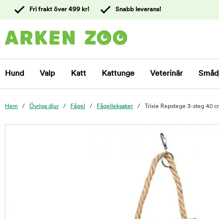
 till
Fri frakt över 499 kr!
Snabb leverans!
ållet
Kontakta
kundtjänst
Hund
Valp
Katt
Kattunge
Veterinär
Småd
Hem
Övriga djur
Fågel
Fågelleksaker
Trixie Repstege 3-steg 40 
foo