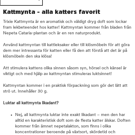
Kattmynta - alla katters favorit
Trixie Kattmynta är en aromatisk och väldigt dryg doft som lockar
fram lekbeteendet hos katter! Kattmyntan kommer från bladen från
Nepeta Cataria-plantan och är en ren naturprodukt.
Använd kattmyntan till kattleksaker eller till klösmöbeln för att göra
dem mer intressanta för katten eller få den att förstå att det är på
klösmöbeln den ska klösa!
Att stimulera kattens olika sinnen såsom syn, hörsel och känsel är
viktigt och med hjälp av kattmyntan stimuleras luktsinnet!
Kattmyntan kommer i en praktisk förpackning som gör det lätt att
strö ut. Innehåller 30 g.
Luktar all kattmynta likadant?
Nej, all kattmynta luktar inte exakt likadant – men den har
alltid en karakteristisk doft som de flesta katter älskar. Doften
kommer från ämnet nepetalakton, som finns i olika
koncentrationer beroende på växtsort, skördetid och