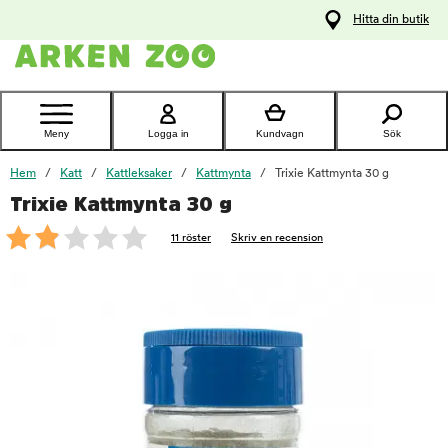
pa
Hitta din butik
ållet
Kontakta
kundtjänst
Meny
Logga in
Kundvagn
Sök
Hem
Katt
Kattleksaker
Kattmynta
Trixie Kattmynta 30 g
Trixie Kattmynta 30 g
foo
11 röster
Skriv en recension