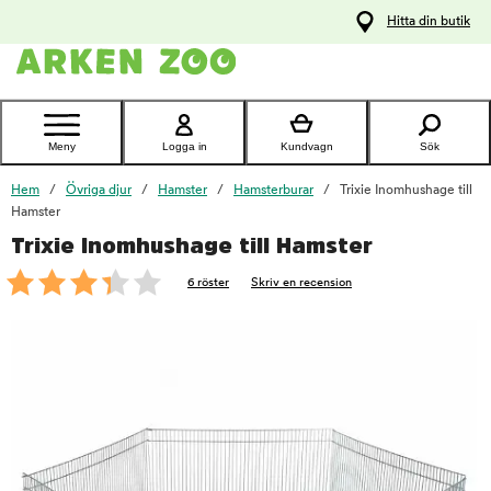
pa
Hitta din butik
ållet
Kontakta
kundtjänst
Meny
Logga in
Kundvagn
Sök
Hem
Övriga djur
Hamster
Hamsterburar
Trixie Inomhushage till
Hamster
Trixie Inomhushage till Hamster
foo
6 röster
Skriv en recension