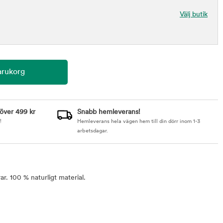
Välj butik
 över 499 kr
Snabb hemleverans!
!
Hemleverans hela vägen hem till din dörr inom 1-3
arbetsdagar.
ar. 100 % naturligt material.