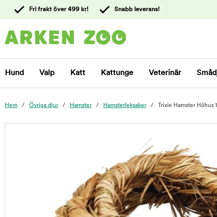
 till
Fri frakt över 499 kr!
Snabb leverans!
ållet
Kontakta
kundtjänst
Hund
Valp
Katt
Kattunge
Veterinär
Småd
Hem
Övriga djur
Hamster
Hamsterleksaker
Trixie Hamster Höhus 
foo