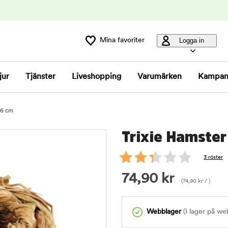
Mina favoriter
Logga in
jur
Tjänster
Liveshopping
Varumärken
Kampan
16 cm
Trixie Hamste
3 röster
74,90
kr
(
74,90
kr
/ )
Webblager
(I lager på we