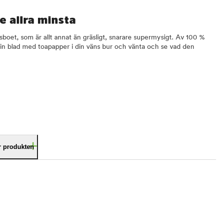
e allra minsta
gräsboet, som är allt annat än gräsligt, snarare supermysigt. Av 100 %
ga in blad med toapapper i din väns bur och vänta och se vad den
är produkten