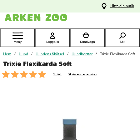
pa
Hitta din butik
ållet
Kontakta
kundtjänst
Meny
Logga in
Kundvagn
Sök
Hem
Hund
Hundens Skötsel
Hundborstar
Trixie Flexikarda Soft
Trixie Flexikarda Soft
foo
1 röst
Skriv en recension