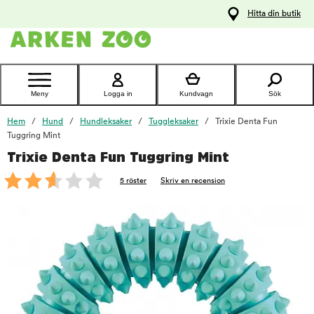
pa
Hitta din butik
ållet
Kontakta
kundtjänst
Meny
Logga in
Kundvagn
Sök
Hem
Hund
Hundleksaker
Tuggleksaker
Trixie Denta Fun
Tuggring Mint
Trixie Denta Fun Tuggring Mint
foo
5 röster
Skriv en recension