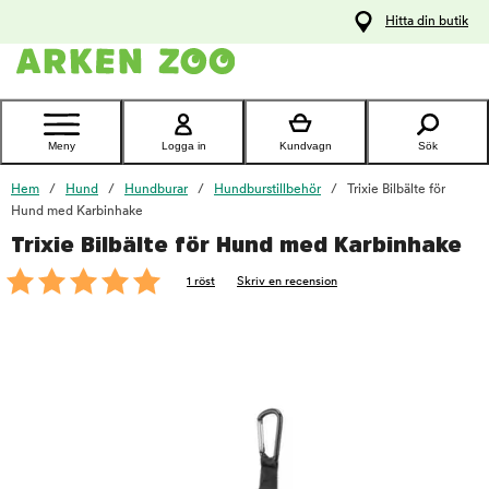
pa
Hitta din butik
ållet
Kontakta
kundtjänst
Meny
Logga in
Kundvagn
Sök
Hem
Hund
Hundburar
Hundburstillbehör
Trixie Bilbälte för
Hund med Karbinhake
Trixie Bilbälte för Hund med Karbinhake
foo
1 röst
Skriv en recension