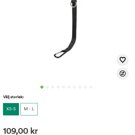
Välj storlek:
XS-S
M - L
109,00
kr