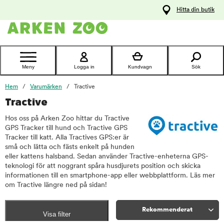
pa
Hitta din butik
ållet
Kontakta
kundtjänst
Meny
Logga in
Kundvagn
Sök
Hem
Varumärken
Tractive
Tractive
Hos oss på Arken Zoo hittar du Tractive
GPS Tracker till hund och Tractive GPS
Tracker till katt. Alla Tractives GPS:er är
små och lätta och fästs enkelt på hunden
eller kattens halsband. Sedan använder Tractive-enheterna GPS-
teknologi för att noggrant spåra husdjurets position och skicka
informationen till en smartphone-app eller webbplattform. Läs mer
om Tractive längre ned på sidan!
Rekommenderat
Visa filter