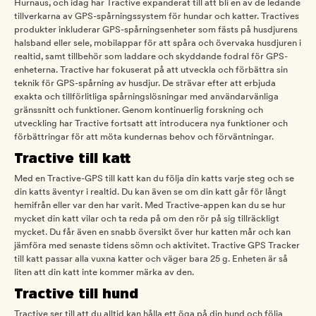
Hurnaus, och idag har Tractive expanderat till att bli en av de ledande
tillverkarna av GPS-spårningssystem för hundar och katter. Tractives
produkter inkluderar GPS-spårningsenheter som fästs på husdjurens
halsband eller sele, mobilappar för att spåra och övervaka husdjuren i
realtid, samt tillbehör som laddare och skyddande fodral för GPS-
enheterna. Tractive har fokuserat på att utveckla och förbättra sin
teknik för GPS-spårning av husdjur. De strävar efter att erbjuda
exakta och tillförlitliga spårningslösningar med användarvänliga
gränssnitt och funktioner. Genom kontinuerlig forskning och
utveckling har Tractive fortsatt att introducera nya funktioner och
förbättringar för att möta kundernas behov och förväntningar.
Tractive till katt
Med en Tractive-GPS till katt kan du följa din katts varje steg och se
din katts äventyr i realtid. Du kan även se om din katt går för långt
hemifrån eller var den har varit. Med Tractive-appen kan du se hur
mycket din katt vilar och ta reda på om den rör på sig tillräckligt
mycket. Du får även en snabb översikt över hur katten mår och kan
jämföra med senaste tidens sömn och aktivitet. Tractive GPS Tracker
till katt passar alla vuxna katter och väger bara 25 g. Enheten är så
liten att din katt inte kommer märka av den.
Tractive till hund
Tractive ser till att du alltid kan hålla ett öga på din hund och följa