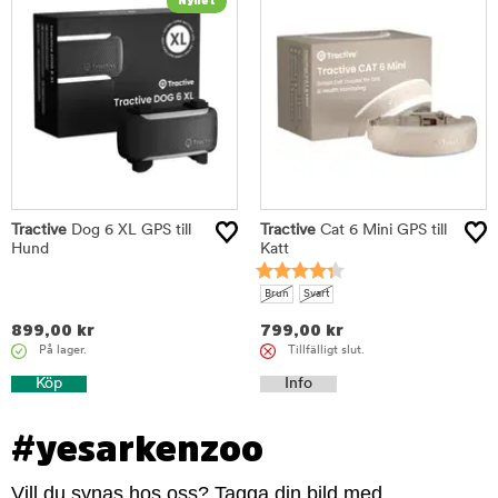
Tractive
Dog 6 XL GPS till
Tractive
Cat 6 Mini GPS till
Hund
Katt
Brun
Svart
899,00
kr
799,00
kr
På lager.
Tillfälligt slut.
Köp
Info
#yesarkenzoo
Vill du synas hos oss? Tagga din bild med