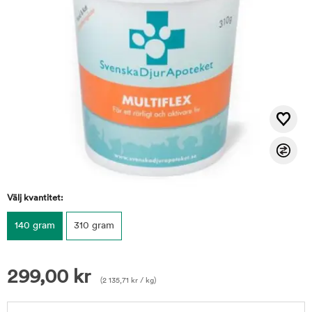
Välj kvantitet:
140 gram
310 gram
299,00
kr
(
2 135,71
kr
/ kg)