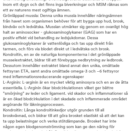
inom ett dygn och det finns inga biverkningar och MSM räknas som
ett av naturens mest ogiftiga ämnen.
Grönläppad mussla: Denna unika mussla innehåller näringsämnen
från havet som organismen behöver för att bygga upp hud, brosk,
bindväv och ledvätska. Musslan utmärker sig genom en ovanligt hög
halt av aminosocker - glukosaminoglykaner (GAG) som har en
positiv effekt vid behandling av ledsjukdomar. Dessa
glukosaminoglykaner är vattenlösliga och tas upp direkt från
tarmen, och förs via blodet direkt ut i ledvätska och brosk.
Kondroitin, en av de naturliga komponenterna i det grönläppade
musselextraktet, bidrar till att förebygga nedbrytning av ledbrosk.
Dessutom innehåller extraktet bland annat den unika, omättade
fettsyran ETA, samt andra omättade omega-3 och –6 fettsyror
med inflammationsreducerande egenskaper
L-Arginin: L-arginin är en mycket viktig aminosyra och en av de åtta
essentiella. L-Arginin ökar blodcirkulationen vilket ger bättre
”smörjning” av leder och ligament. vid skador och inflammationer så
är en ökad blodcirkulation i det skadade och inflammerade området
avgörande för läkningsprocessen.
Kondroitin: Långa kondroitinkedjor utgör grunden till all
broskvävnad, och bidrar till att göra brosket elastiskt så att det kan
ta upp belastningar och verka stötdämpande. Brosket har inte
någon egen blodgenomströmning som kan ge den näring för