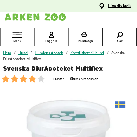
pa
Hitta din butik
ållet
Kontakta
kundtjänst
Meny
Logga in
Kundvagn
Sök
Hem
Hund
Hundens Apotek
Kosttillskott till hund
Svenska
DjurApoteket Multiflex
Svenska DjurApoteket Multiflex
foo
4 röster
Skriv en recension