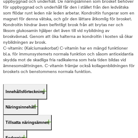
uppbyggnad och underhåll. De näringsämnen som brosket behöver
för uppbyggnad och underhåll får den i stället från den ledvätska
som flödar runt leden när leden arbetar. Kondroitin fungerar som en
magnet för denna vätska, och gör den lättare åtkomlig för brosket.
Kondroitin hindrar även befintligt brosk från att brytas ner och
liksom glukosamin hjälper det även till vid nybildning av
broskvävnad. Genom att öka halterna av kondroitin i kosten så ökar
nybildningen av brosk.
C-vitamin: (Kalciumaskorbat) C-vitamin har en mängd funktioner
bl.a. för immunsystemets normala funktion och såsom antioxidantia
skydda mot de skadliga fria radikalerna som hela tiden bildas vid
ämnesomsättningen. C-vitamin främjar också kollagenbildningen för
broskets och benstommens normala funktion.
Innehållsförteckning
Näringsinnehåll
Tillsatta näringsämnen
Fodergiva