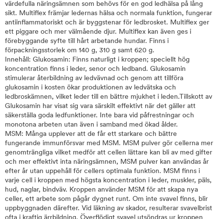
värdefulla näringsämnen som behövs för en god ledhälsa på lång
sikt. Multiflex främjar ledernas hälsa och normala funktion, fungerar
antiinflammatoriskt och är byggstenar för ledbrosket. Multiflex ger
ett piggare och mer välmående djur. Multiflex kan även ges i
förebyggande syfte till hårt arbetande hundar. Finns i
förpackningsstorlek om 140 g, 310 g samt 620 g.
Innehåll: Glukosamin: Finns naturligt i kroppen; speciellt hög
koncentration finns i leder, senor och ledband. Glukosamin
stimulerar återbildning av ledvävnad och genom att tillföra
glukosamin i kosten ökar produktionen av ledvätska och
ledbroskämnen, vilket leder till en bättre mjukhet i leden.Tillskott av
Glukosamin har visat sig vara särskilt effektivt när det gäller att
säkerställa goda ledfunktioner. Inte bara vid påfrestningar och
monotona arbeten utan även i samband med ökad ålder.
MSM: Många upplever att de får ett starkare och bättre
fungerande immunförsvar med MSM. MSM pulver gör cellerna mer
genomträngliga vilket medför att cellen lättare kan bli av med gifter
och mer effektivt inta näringsämnen, MSM pulver kan användas år
efter år utan uppehåll för cellers optimala funktion. MSM finns i
varje cell i kroppen med högsta koncentration i leder, muskler, päls,
hud, naglar, bindväv. Kroppen använder MSM för att skapa nya
celler, ett arbete som pågår dygnet runt. Om inte svavel finns, blir
uppbyggnaden därefter. Vid läkning av skador, resulterar svavelbrist
ofta i kraftig ärrbildning. Överflödigt svavel utsöndras ur kroppen