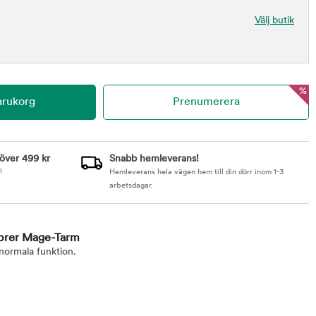
Välj butik
%
 över 499 kr
Snabb hemleverans!
!
Hemleverans hela vägen hem till din dörr inom 1-3
arbetsdagar.
ibrer Mage-Tarm
normala funktion.