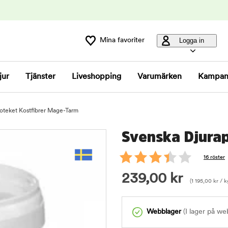
Mina favoriter
Logga in
jur
Tjänster
Liveshopping
Varumärken
Kampan
oteket Kostfibrer Mage-Tarm
Svenska Djura
16 röster
239,00
kr
(
1 195,00
kr
/ k
Webblager
(I lager på we