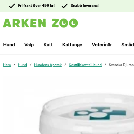
 till
Fri frakt över 499 kr!
Snabb leverans!
ållet
Kontakta
kundtjänst
Hund
Valp
Katt
Kattunge
Veterinär
Småd
Hem
Hund
Hundens Apotek
Kosttillskott till hund
Svenska Djurap
foo