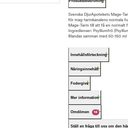
Produktbeskrivning
Svenska DjurApotekets Mage-Tarm 
för mag-tarmkanalens normala fun
Mage-Tarm till att få en normalt 
Ingredienser: Psylliumfrö (Psylli
Blandas samman med 50-150 ml 
Innehållsförteckning
Näringsinnehåll
Fodergiva
Mer information
Omdömen
16
Ställ en fråga till oss om den h