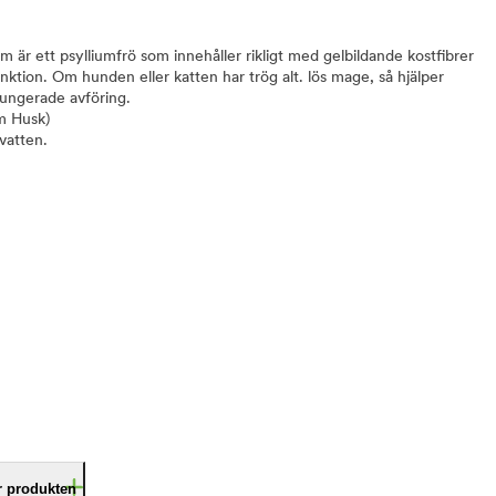
är ett psylliumfrö som innehåller rikligt med gelbildande kostfibrer
ktion. Om hunden eller katten har trög alt. lös mage, så hjälper
fungerade avföring.
um Husk)
vatten.
är produkten