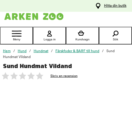
pa
Hitta din butik
ållet
Kontakta
kundtjänst
Meny
Logga in
Kundvagn
Sök
Hem
Hund
Hundmat
Färskfoder & BARF till hund
Sund
Hundmat Vildand
Sund Hundmat Vildand
foo
Skriv en recension