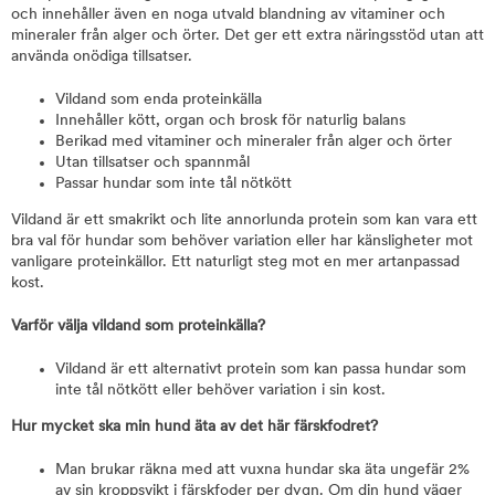
och innehåller även en noga utvald blandning av vitaminer och
mineraler från alger och örter. Det ger ett extra näringsstöd utan att
använda onödiga tillsatser.
Vildand som enda proteinkälla
Innehåller kött, organ och brosk för naturlig balans
Berikad med vitaminer och mineraler från alger och örter
Utan tillsatser och spannmål
Passar hundar som inte tål nötkött
Vildand är ett smakrikt och lite annorlunda protein som kan vara ett
bra val för hundar som behöver variation eller har känsligheter mot
vanligare proteinkällor. Ett naturligt steg mot en mer artanpassad
kost.
Varför välja vildand som proteinkälla?
Vildand är ett alternativt protein som kan passa hundar som
inte tål nötkött eller behöver variation i sin kost.
Hur mycket ska min hund äta av det här färskfodret?
Man brukar räkna med att vuxna hundar ska äta ungefär 2%
av sin kroppsvikt i färskfoder per dygn. Om din hund väger