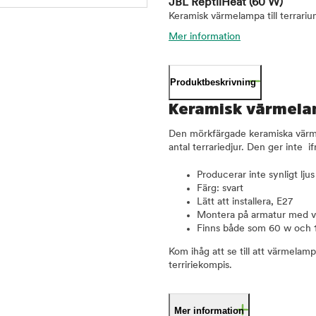
JBL ReptilHeat
(60 W)
Keramisk värmelampa till terrariu
Mer information
Produktbeskrivning
Keramisk värmelamp
Den mörkfärgade keramiska värmel
antal terrariedjur. Den ger inte if
Producerar inte synligt lju
Färg: svart
Lätt att installera, E27
Montera på armatur med vä
Finns både som 60 w och 
Kom ihåg att se till att värmelamp
terririekompis.
Mer information