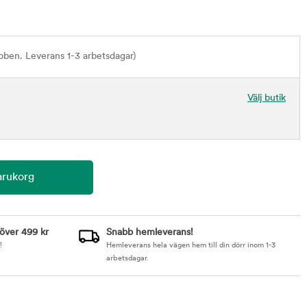
bben. Leverans 1-3 arbetsdagar)
Välj butik
 över 499 kr
Snabb hemleverans!
!
Hemleverans hela vägen hem till din dörr inom 1-3
arbetsdagar.