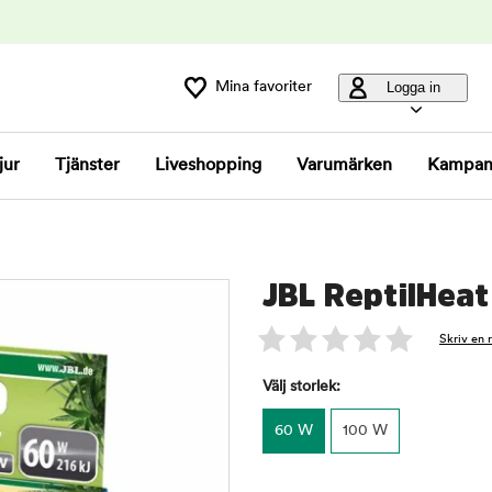
Mina favoriter
Logga in
jur
Tjänster
Liveshopping
Varumärken
Kampan
JBL ReptilHeat
Skriv en 
Välj storlek:
60 W
100 W