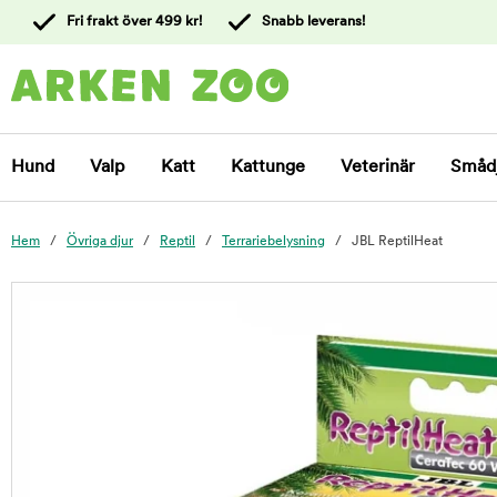
 till
Fri frakt över 499 kr!
Snabb leverans!
ållet
Kontakta
kundtjänst
Hund
Valp
Katt
Kattunge
Veterinär
Småd
Hem
Övriga djur
Reptil
Terrariebelysning
JBL ReptilHeat
foo