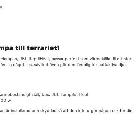
m.
a till terrariet!
ampan, JBL ReptilHeat, passar perfekt som värmekälla till ett stort
rån sig något ljus, såvilket även gör den lämplig för nattaktiva djur.
s
rmebeständigt ställ, t.ex. JBL TempSet Heat
100 w
an är installerad och skyddad så att den inte utgör någon risk för din